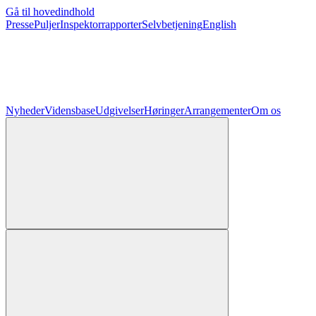
Gå til hovedindhold
Presse
Puljer
Inspektorrapporter
Selvbetjening
English
Nyheder
Vidensbase
Udgivelser
Høringer
Arrangementer
Om os