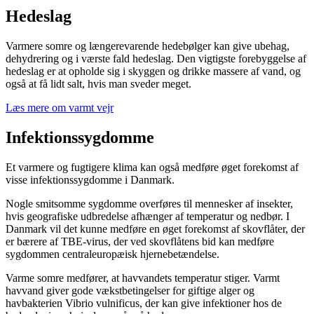
Hedeslag
Varmere somre og længerevarende hedebølger kan give ubehag,
dehydrering og i værste fald hedeslag. Den vigtigste forebyggelse af
hedeslag er at opholde sig i skyggen og drikke massere af vand, og
også at få lidt salt, hvis man sveder meget.
Læs mere om varmt vejr
Infektionssygdomme
Et varmere og fugtigere klima kan også medføre øget forekomst af
visse infektionssygdomme i Danmark.
Nogle smitsomme sygdomme overføres til mennesker af insekter,
hvis geografiske udbredelse afhænger af temperatur og nedbør. I
Danmark vil det kunne medføre en øget forekomst af skovflåter, der
er bærere af TBE-virus, der ved skovflåtens bid kan medføre
sygdommen centraleuropæisk hjernebetændelse.
Varme somre medfører, at havvandets temperatur stiger. Varmt
havvand giver gode vækstbetingelser for giftige alger og
havbakterien Vibrio vulnificus, der kan give infektioner hos de