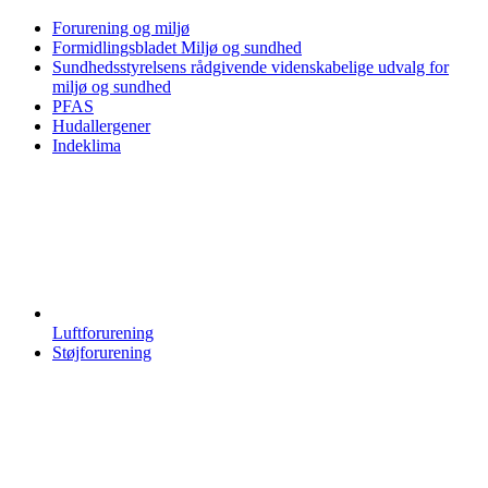
Forurening og miljø
Formidlingsbladet Miljø og sundhed
Sundhedsstyrelsens rådgivende videnskabelige udvalg for
miljø og sundhed
PFAS
Hudallergener
Indeklima
Luftforurening
Støjforurening