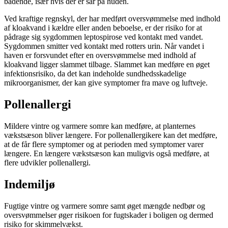
badende, især hvis der er sår på huden.
Ved kraftige regnskyl, der har medført oversvømmelse med indhold
af kloakvand i kældre eller anden beboelse, er der risiko for at
pådrage sig sygdommen leptospirose ved kontakt med vandet.
Sygdommen smitter ved kontakt med rotters urin. Når vandet i
haven er forsvundet efter en oversvømmelse med indhold af
kloakvand ligger slammet tilbage. Slammet kan medføre en øget
infektionsrisiko, da det kan indeholde sundhedsskadelige
mikroorganismer, der kan give symptomer fra mave og luftveje.
Pollenallergi
Mildere vintre og varmere somre kan medføre, at planternes
vækstsæson bliver længere. For pollenallergikere kan det medføre,
at de får flere symptomer og at perioden med symptomer varer
længere. En længere vækstsæson kan muligvis også medføre, at
flere udvikler pollenallergi.
Indemiljø
Fugtige vintre og varmere somre samt øget mængde nedbør og
oversvømmelser øger risikoen for fugtskader i boligen og dermed
risiko for skimmelvækst.