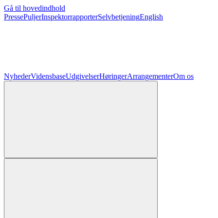
Gå til hovedindhold
Presse
Puljer
Inspektorrapporter
Selvbetjening
English
Nyheder
Vidensbase
Udgivelser
Høringer
Arrangementer
Om os