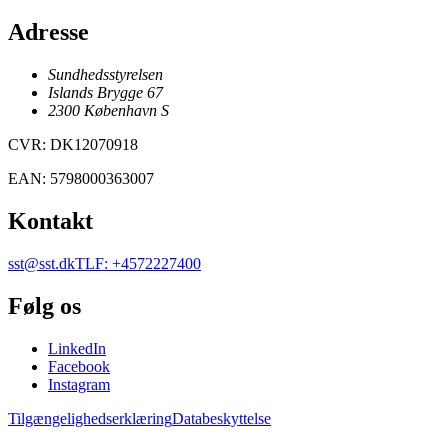
Adresse
Sundhedsstyrelsen
Islands Brygge 67
2300
København
S
CVR
:
DK12070918
EAN
:
5798000363007
Kontakt
sst@sst.dk
TLF
:
+4572227400
Følg os
LinkedIn
Facebook
Instagram
Tilgængelighedserklæring
Databeskyttelse