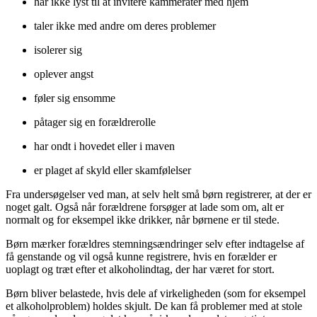
har ikke lyst til at invitere kammerater med hjem
taler ikke med andre om deres problemer
isolerer sig
oplever angst
føler sig ensomme
påtager sig en forældrerolle
har ondt i hovedet eller i maven
er plaget af skyld eller skamfølelser
Fra undersøgelser ved man, at selv helt små børn registrerer, at der er
noget galt. Også når forældrene forsøger at lade som om, alt er
normalt og for eksempel ikke drikker, når børnene er til stede.
Børn mærker forældres stemningsændringer selv efter indtagelse af
få genstande og vil også kunne registrere, hvis en forælder er
uoplagt og træt efter et alkoholindtag, der har været for stort.
Børn bliver belastede, hvis dele af virkeligheden (som for eksempel
et alkoholproblem) holdes skjult. De kan få problemer med at stole