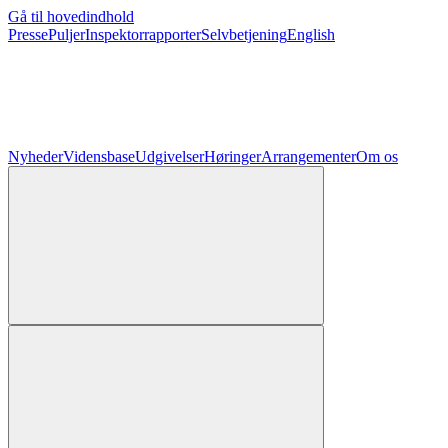
Gå til hovedindhold
Presse
Puljer
Inspektorrapporter
Selvbetjening
English
Nyheder
Vidensbase
Udgivelser
Høringer
Arrangementer
Om os