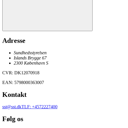
Adresse
Sundhedsstyrelsen
Islands Brygge 67
2300
København
S
CVR
:
DK12070918
EAN
:
5798000363007
Kontakt
sst@sst.dk
TLF
:
+4572227400
Følg os