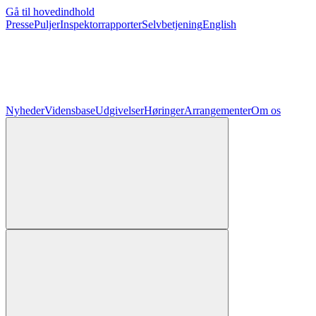
Gå til hovedindhold
Presse
Puljer
Inspektorrapporter
Selvbetjening
English
Nyheder
Vidensbase
Udgivelser
Høringer
Arrangementer
Om os