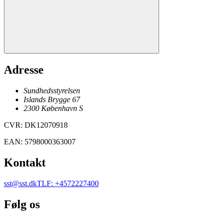
Adresse
Sundhedsstyrelsen
Islands Brygge 67
2300
København
S
CVR
:
DK12070918
EAN
:
5798000363007
Kontakt
sst@sst.dk
TLF
:
+4572227400
Følg os