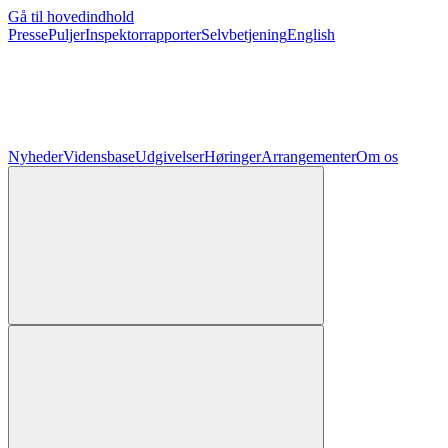
Gå til hovedindhold
Presse
Puljer
Inspektorrapporter
Selvbetjening
English
Nyheder
Vidensbase
Udgivelser
Høringer
Arrangementer
Om os