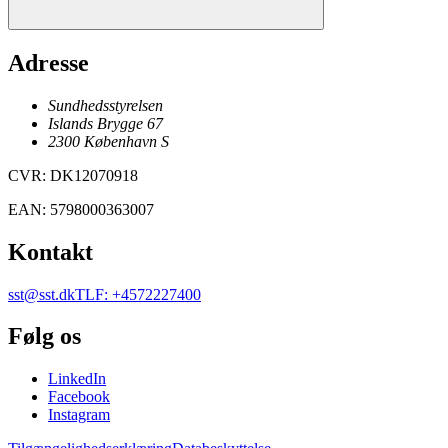
Adresse
Sundhedsstyrelsen
Islands Brygge 67
2300
København
S
CVR
:
DK12070918
EAN
:
5798000363007
Kontakt
sst@sst.dk
TLF
:
+4572227400
Følg os
LinkedIn
Facebook
Instagram