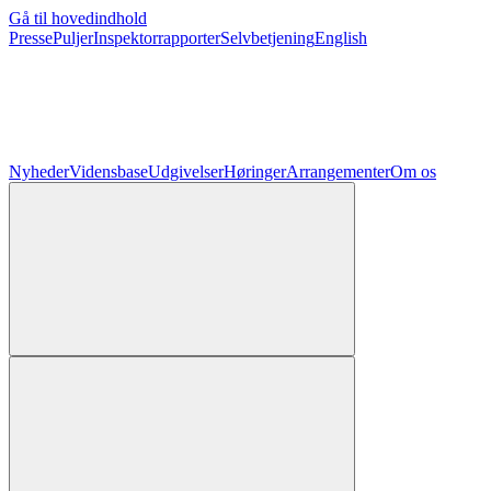
Gå til hovedindhold
Presse
Puljer
Inspektorrapporter
Selvbetjening
English
Nyheder
Vidensbase
Udgivelser
Høringer
Arrangementer
Om os