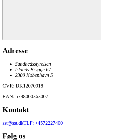
Adresse
Sundhedsstyrelsen
Islands Brygge 67
2300
København
S
CVR
:
DK12070918
EAN
:
5798000363007
Kontakt
sst@sst.dk
TLF
:
+4572227400
Følg os