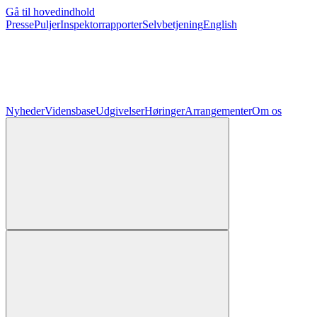
Gå til hovedindhold
Presse
Puljer
Inspektorrapporter
Selvbetjening
English
Nyheder
Vidensbase
Udgivelser
Høringer
Arrangementer
Om os