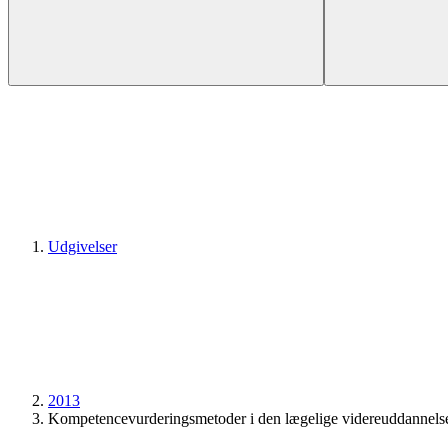
Udgivelser
2013
Kompetencevurderings­metoder i den lægelige videreuddannelse