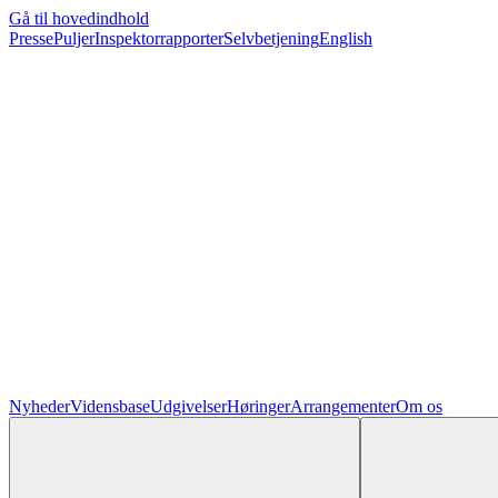
Gå til hovedindhold
Presse
Puljer
Inspektorrapporter
Selvbetjening
English
Nyheder
Vidensbase
Udgivelser
Høringer
Arrangementer
Om os