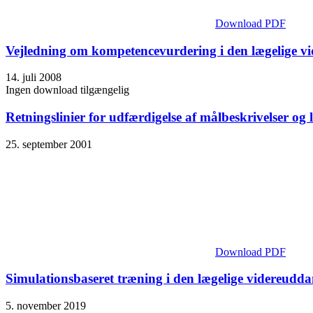
Download PDF
Vejledning om kompetencevurdering i den lægelige v
14. juli 2008
Ingen download tilgængelig
Retningslinier for udfærdigelse af målbeskrivelser og
25. september 2001
Download PDF
Simulations­baseret træning i den lægelige videre­udda
5. november 2019