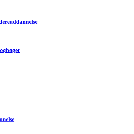
idereuddannelse
 logbøger
nnelse