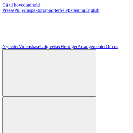
Gå til hovedindhold
Presse
Puljer
Inspektorrapporter
Selvbetjening
English
Nyheder
Vidensbase
Udgivelser
Høringer
Arrangementer
Om os