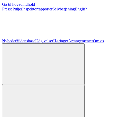
Gå til hovedindhold
Presse
Puljer
Inspektorrapporter
Selvbetjening
English
Nyheder
Vidensbase
Udgivelser
Høringer
Arrangementer
Om os