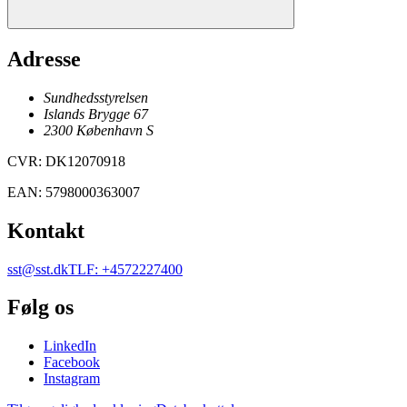
Adresse
Sundhedsstyrelsen
Islands Brygge 67
2300
København
S
CVR
:
DK12070918
EAN
:
5798000363007
Kontakt
sst@sst.dk
TLF
:
+4572227400
Følg os
LinkedIn
Facebook
Instagram