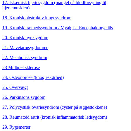
17. Iskæmisk hjertesygdom (mangel på blodforsyning til
hjertemusklen)
18. Kronisk obstruktiv lungesyndrom
19. Kronisk træthedssyndrom / Myalgisk Encephalomyelitis
20. Kronisk nyresygdom
21. Mavetarmsygdomme
22. Metabolisk syndrom
23 Multipel sklerose
24. Osteoporose (knogleskørhed)
25. Overvægt
26. Parkinsons sygdom
27. Polycystisk ovariesyndrom (cyster på æggestokkene)
28. Reumatoid artrit (kronisk inflammatorisk ledsygdom)
29. Rygsmerter