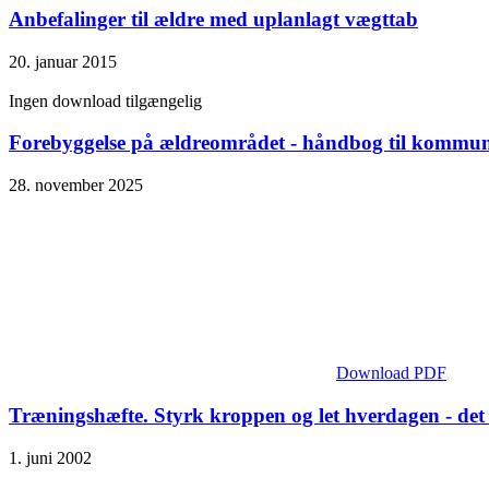
Anbefalinger til ældre med uplanlagt vægttab
20. januar 2015
Ingen download tilgængelig
Forebyggelse på ældreområdet - håndbog til kommu
28. november 2025
Download PDF
Træningshæfte. Styrk kroppen og let hverdagen - det e
1. juni 2002