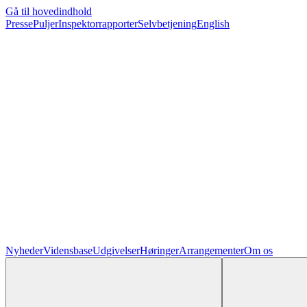
Gå til hovedindhold
Presse
Puljer
Inspektorrapporter
Selvbetjening
English
Nyheder
Vidensbase
Udgivelser
Høringer
Arrangementer
Om os