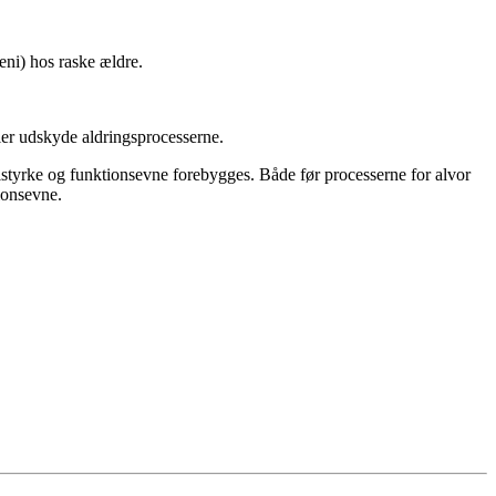
ni) hos raske ældre.
ller udskyde aldringsprocesserne.
elstyrke og funktionsevne forebygges. Både før processerne for alvor
tionsevne.