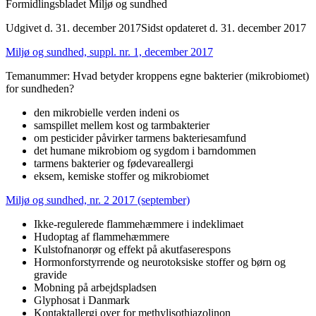
Formidlingsbladet Miljø og sundhed
Udgivet d. 31. december 2017
Sidst opdateret d. 31. december 2017
Miljø og sundhed, suppl. nr. 1, december 2017
Temanummer: Hvad betyder kroppens egne bakterier (mikrobiomet)
for sundheden?
den mikrobielle verden indeni os
samspillet mellem kost og tarmbakterier
om pesticider påvirker tarmens bakteriesamfund
det humane mikrobiom og sygdom i barndommen
tarmens bakterier og fødevareallergi
eksem, kemiske stoffer og mikrobiomet
Miljø og sundhed, nr. 2 2017 (september)
Ikke-regulerede flammehæmmere i indeklimaet
Hudoptag af flammehæmmere
Kulstofnanorør og effekt på akutfaserespons
Hormonforstyrrende og neurotoksiske stoffer og børn og
gravide
Mobning på arbejdspladsen
Glyphosat i Danmark
Kontaktallergi over for methylisothiazolinon