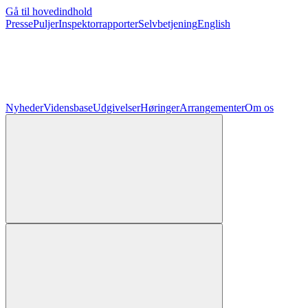
Gå til hovedindhold
Presse
Puljer
Inspektorrapporter
Selvbetjening
English
Nyheder
Vidensbase
Udgivelser
Høringer
Arrangementer
Om os