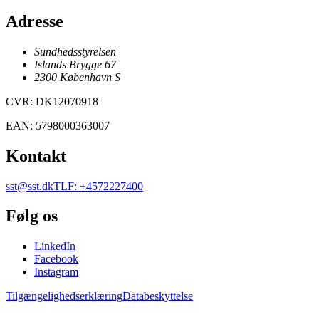
Adresse
Sundhedsstyrelsen
Islands Brygge 67
2300
København
S
CVR
:
DK12070918
EAN
:
5798000363007
Kontakt
sst@sst.dk
TLF
:
+4572227400
Følg os
LinkedIn
Facebook
Instagram
Tilgængelighedserklæring
Databeskyttelse