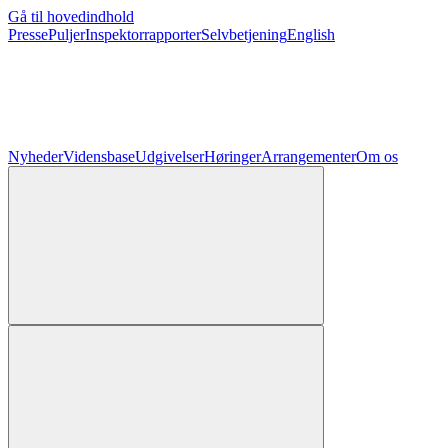
Gå til hovedindhold
Presse
Puljer
Inspektorrapporter
Selvbetjening
English
Nyheder
Vidensbase
Udgivelser
Høringer
Arrangementer
Om os