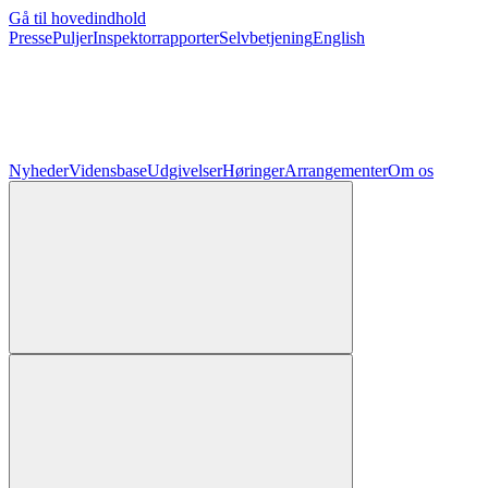
Gå til hovedindhold
Presse
Puljer
Inspektorrapporter
Selvbetjening
English
Nyheder
Vidensbase
Udgivelser
Høringer
Arrangementer
Om os