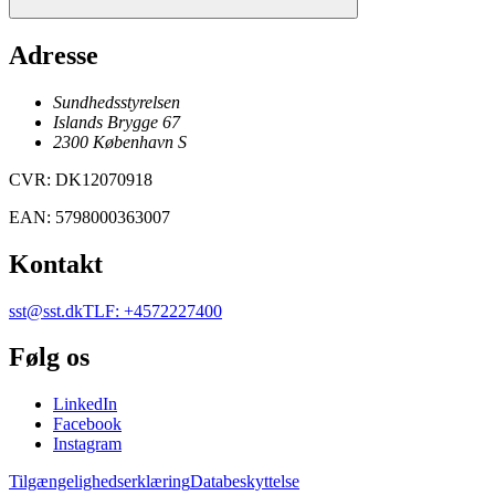
Adresse
Sundhedsstyrelsen
Islands Brygge 67
2300
København
S
CVR
:
DK12070918
EAN
:
5798000363007
Kontakt
sst@sst.dk
TLF
:
+4572227400
Følg os
LinkedIn
Facebook
Instagram
Tilgængelighedserklæring
Databeskyttelse