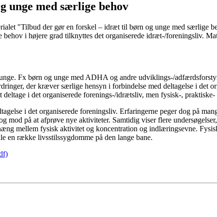
 og unge med særlige behov
ialet "Tilbud der gør en forskel – idræt til børn og unge med særlige b
hov i højere grad tilknyttes det organiserede idræt-/foreningsliv. Mate
nge. Fx børn og unge med ADHA og andre udviklings-/adfærdsforstyrrels
dringer, der kræver særlige hensyn i forbindelse med deltagelse i det or
eltage i det organiserede forenings-/idrætsliv, men fysisk-, praktiske- e
agelse i det organiserede foreningsliv. Erfaringerne peger dog på mange p
og mod på at afprøve nye aktiviteter. Samtidig viser flere undersøgelse
hæng mellem fysisk aktivitet og koncentration og indlæringsevne. Fysisk
vikle en række livsstilssygdomme på den lange bane.
df)