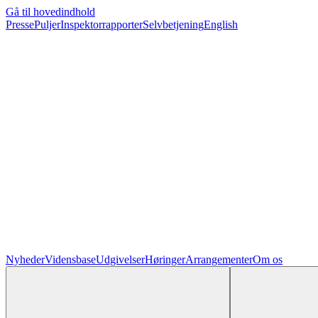
Gå til hovedindhold
Presse
Puljer
Inspektorrapporter
Selvbetjening
English
Nyheder
Vidensbase
Udgivelser
Høringer
Arrangementer
Om os