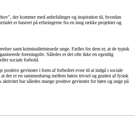
ehov", der kommer med anbefalinger og inspiration til, hvordan
rialet er baseret på erfaringerne fra en lang række projekter og
er samt kriminalitetstruede unge. Fælles for dem er, at de typisk
ganiserede foreningsliv. Således er det ofte ikke en egentlig
ller sociale forhold.
ositive gevinster i form af forbedret evne til at indgå i sociale
r, at der er en sammenhæng mellem børns trivsel og graden af fysisk
 aktivitet har således mange positive gevinster for børn og unge på