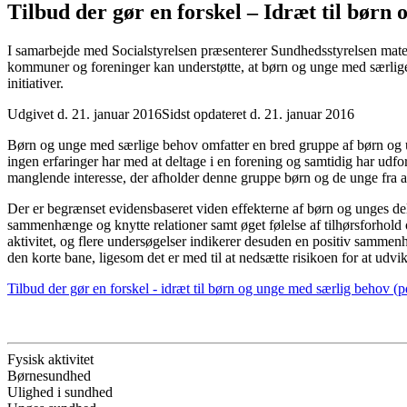
Tilbud der gør en forskel – Idræt til børn
I samarbejde med Socialstyrelsen præsenterer Sundhedsstyrelsen mater
kommuner og foreninger kan understøtte, at børn og unge med særlige be
initiativer.
Udgivet d. 21. januar 2016
Sidst opdateret d. 21. januar 2016
Børn og unge med særlige behov omfatter en bred gruppe af børn og u
ingen erfaringer har med at deltage i en forening og samtidig har udfor
manglende interesse, der afholder denne gruppe børn og de unge fra at d
Der er begrænset evidensbaseret viden effekterne af børn og unges delt
sammenhænge og knytte relationer samt øget følelse af tilhørsforhold 
aktivitet, og flere undersøgelser indikerer desuden en positiv sammen
den korte bane, ligesom det er med til at nedsætte risikoen for at ud
Tilbud der gør en forskel - idræt til børn og unge med særlig behov (p
Fysisk aktivitet
Børnesundhed
Ulighed i sundhed