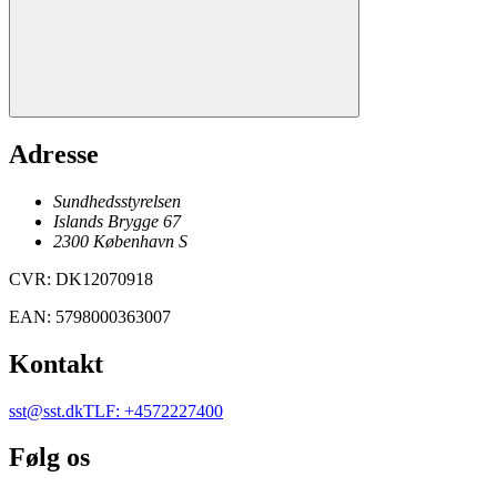
Adresse
Sundhedsstyrelsen
Islands Brygge 67
2300
København
S
CVR
:
DK12070918
EAN
:
5798000363007
Kontakt
sst@sst.dk
TLF
:
+4572227400
Følg os