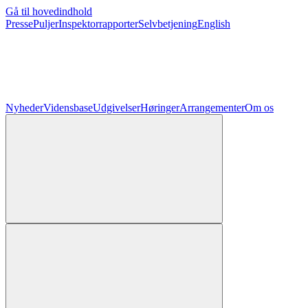
Gå til hovedindhold
Presse
Puljer
Inspektorrapporter
Selvbetjening
English
Nyheder
Vidensbase
Udgivelser
Høringer
Arrangementer
Om os