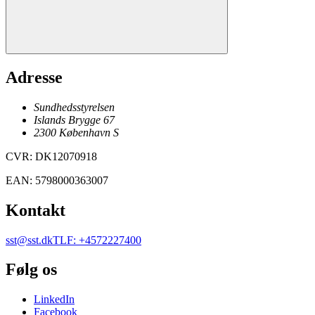
Adresse
Sundhedsstyrelsen
Islands Brygge 67
2300
København
S
CVR
:
DK12070918
EAN
:
5798000363007
Kontakt
sst@sst.dk
TLF
:
+4572227400
Følg os
LinkedIn
Facebook