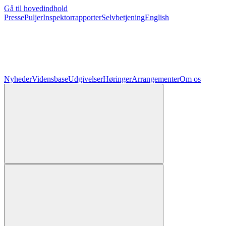
Gå til hovedindhold
Presse
Puljer
Inspektorrapporter
Selvbetjening
English
Nyheder
Vidensbase
Udgivelser
Høringer
Arrangementer
Om os