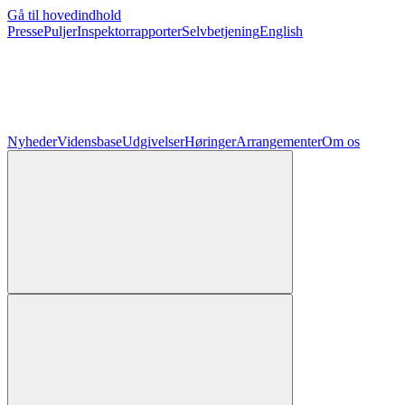
Gå til hovedindhold
Presse
Puljer
Inspektorrapporter
Selvbetjening
English
Nyheder
Vidensbase
Udgivelser
Høringer
Arrangementer
Om os