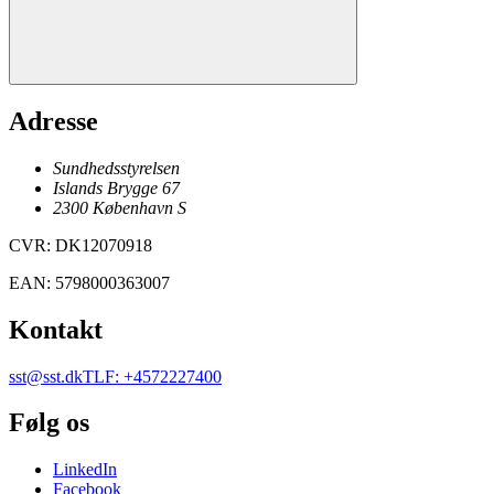
Adresse
Sundhedsstyrelsen
Islands Brygge 67
2300
København
S
CVR
:
DK12070918
EAN
:
5798000363007
Kontakt
sst@sst.dk
TLF
:
+4572227400
Følg os
LinkedIn
Facebook