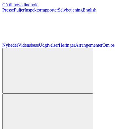
Gå til hovedindhold
Presse
Puljer
Inspektorrapporter
Selvbetjening
English
Nyheder
Vidensbase
Udgivelser
Høringer
Arrangementer
Om os