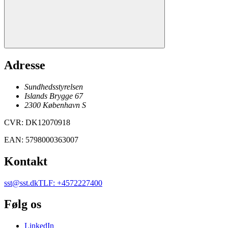
Adresse
Sundhedsstyrelsen
Islands Brygge 67
2300
København
S
CVR
:
DK12070918
EAN
:
5798000363007
Kontakt
sst@sst.dk
TLF
:
+4572227400
Følg os
LinkedIn