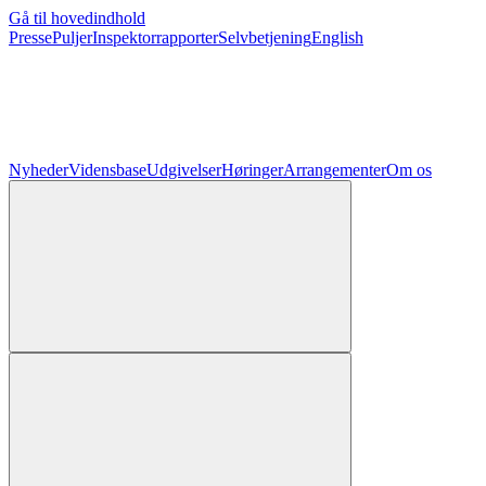
Gå til hovedindhold
Presse
Puljer
Inspektorrapporter
Selvbetjening
English
Nyheder
Vidensbase
Udgivelser
Høringer
Arrangementer
Om os