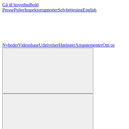
Gå til hovedindhold
Presse
Puljer
Inspektorrapporter
Selvbetjening
English
Nyheder
Vidensbase
Udgivelser
Høringer
Arrangementer
Om os