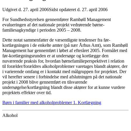
Udgivet d. 27. april 2006
Sidst opdateret d. 27. april 2006
For Sundhedsstyrelsen gennemfører Rambøll Management
evalueringen af det nationale projekt vedrørende børne-
familiesagkyndige i perioden 2005 – 2008.
Dette notat sammenfatter de væsentligste tendenser fra før-
kortlægningen i de enkelte amter (på nær Århus Amt), som Rambøll
Management har gennemført i løbet af efteråret 2005. Formålet med
før-kortlægningsrunden er at undersøge og kortlægge den
nuværende praksis for, hvordan børnefamilieperspektivet i relation
til forælder/forældres alkoholproblemer varetages blandt aktører, der
i varierende omfang er i kontakt med målgruppen for projektet. Der
vil herefter senere i forbindelse med afslutningen på det nationale
projekt i 2008 blive gennemført en tilsvarende
undersøgelse/kortlægning blandt disse aktører for at kunne vurdere
projektets effekter over tid.
Børn i familier med alkoholproblemer 1. Kortlægning
Alkohol