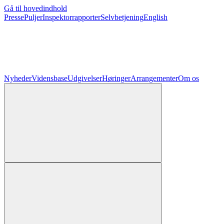
Gå til hovedindhold
Presse
Puljer
Inspektorrapporter
Selvbetjening
English
Nyheder
Vidensbase
Udgivelser
Høringer
Arrangementer
Om os