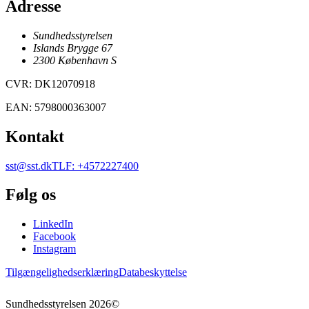
Adresse
Sundhedsstyrelsen
Islands Brygge 67
2300
København
S
CVR
:
DK12070918
EAN
:
5798000363007
Kontakt
sst@sst.dk
TLF
:
+4572227400
Følg os
LinkedIn
Facebook
Instagram
Tilgængelighedserklæring
Databeskyttelse
Sundhedsstyrelsen
2026
©