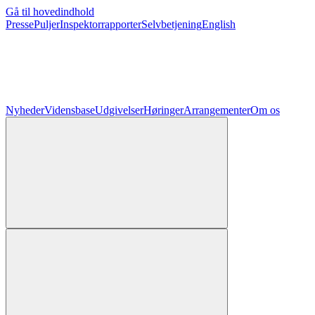
Gå til hovedindhold
Presse
Puljer
Inspektorrapporter
Selvbetjening
English
Nyheder
Vidensbase
Udgivelser
Høringer
Arrangementer
Om os