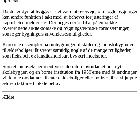
børnetal.
Da det er dyrt at bygge, er det værd at overveje, om nogle bygninger
kan ændre funktion i takt med, at behovet for justeringer af
kapaciteten melder sig. Der peges derfor bl.a. på en række
overordnede arkitektoniske og bygningstekniske forudsætninger,
som øger bygningers anvendelsesmuligheder.
Konkrete eksempler på ombygninger af skoler og industribygninger
til ældreboliger illustrerer samtidig nogle af de mange muligheder,
som fleksibelt og langtidsholdbart byggeri indebærer.
Som et tanke-eksperiment vises desuden, hvordan et helt nyt
skolebyggeri og en børne-institution fra 1950'erne med få ændringer
vil kunne omdannes til enten plejeboliger eller boliger til selvhjulpne
ældre i takt med lokale behov.
Ældre