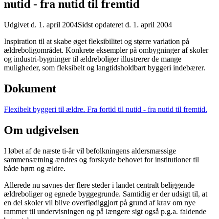
nutid - fra nutid til fremtid
Udgivet d. 1. april 2004
Sidst opdateret d. 1. april 2004
­Inspiration til at skabe øget fleksibilitet og større variation på
ældreboligområdet. Konkrete eksempler på ombygninger af skoler
og industri-bygninger til ældreboliger illustrerer de mange
muligheder, som fleksibelt og langtidsholdbart byggeri indebærer.
Dokument
Flexibelt byggeri til ældre. Fra fortid til nutid - fra nutid til fremtid.
Om udgivelsen
I løbet af de næste ti-år vil befolkningens aldersmæssige
sammensætning ændres og forskyde behovet for institutioner til
både børn og ældre.
Allerede nu savnes der flere steder i landet centralt beliggende
ældreboliger og egnede byggegrunde. Samtidig er der udsigt til, at
en del skoler vil blive overflødiggjort på grund af krav om nye
rammer til undervisningen og på længere sigt også p.g.a. faldende