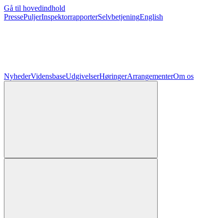
Gå til hovedindhold
Presse
Puljer
Inspektorrapporter
Selvbetjening
English
Nyheder
Vidensbase
Udgivelser
Høringer
Arrangementer
Om os