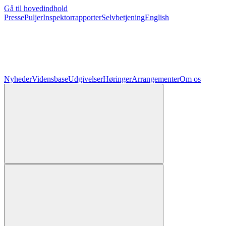
Gå til hovedindhold
Presse
Puljer
Inspektorrapporter
Selvbetjening
English
Nyheder
Vidensbase
Udgivelser
Høringer
Arrangementer
Om os