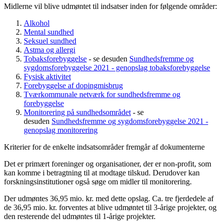
Midlerne vil blive udmøntet til indsatser inden for følgende områder:
Alkohol
Mental sundhed
Seksuel sundhed
Astma og allergi
Tobaksforebyggelse
- se desuden
Sundhedsfremme og
sygdoms­forebyggelse 2021 - genopslag tobaksforebyggelse
Fysisk aktivitet
Forebyggelse af dopingmisbrug
Tværkommunale netværk for sundhedsfremme og
forebyggelse
Monitorering på sundhedsområdet
- se
desuden
Sundhedsfremme og sygdoms­forebyggelse 2021 -
genopslag monitorering
Kriterier for de enkelte indsatsområder fremgår af dokumenterne
Det er primært foreninger og organisationer, der er non-profit, som
kan komme i betragtning til at modtage tilskud. Derudover kan
forskningsinstitutioner også søge om midler til monitorering.
Der udmøntes 36,95 mio. kr. med dette opslag. Ca. tre fjerdedele af
de 36,95 mio. kr. forventes at blive udmøntet til 3-årige projekter, og
den resterende del udmøntes til 1-årige projekter.