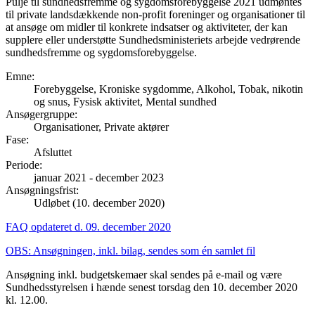
Pulje til sundhedsfremme og sygdomsforebyggelse 2021 udmøntes
til private landsdækkende non-profit foreninger og organisationer til
at ansøge om midler til konkrete indsatser og aktiviteter, der kan
supplere eller understøtte Sundhedsministeriets arbejde vedrørende
sundhedsfremme og sygdomsforebyggelse.
Emne
:
Forebyggelse, Kroniske sygdomme, Alkohol, Tobak, nikotin
og snus, Fysisk aktivitet, Mental sundhed
Ansøgergruppe
:
Organisationer, Private aktører
Fase
:
Afsluttet
Periode
:
januar 2021
-
december 2023
Ansøgningsfrist
:
Udløbet (10. december 2020)
FAQ opdateret d. 09. december 2020
OBS: Ansøgningen, inkl. bilag, sendes som én samlet fil
Ansøgning inkl. budgetskemaer skal sendes på e-mail og være
Sundhedsstyrelsen i hænde senest torsdag den 10. december 2020
kl. 12.00.