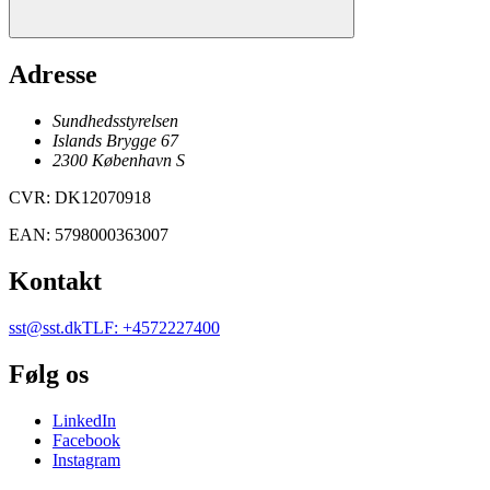
Adresse
Sundhedsstyrelsen
Islands Brygge 67
2300
København
S
CVR
:
DK12070918
EAN
:
5798000363007
Kontakt
sst@sst.dk
TLF
:
+4572227400
Følg os
LinkedIn
Facebook
Instagram