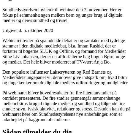
Sundhedsstyrelsen inviterer til webinar den 2. november. Her er
fokus på sammenhængen mellem børn og unges brug af digitale
medier og deres sundhed og trivsel.
Udgivet d. 5. oktober 2020
Webinaret byder på spændende debatter og samtaler med tydelige
stemmer i den digitale mediedebat, bl.a. Imran Rashid, der er
forfatter til bøgerne SLUK og Offline, og formand for Medierådet
Stine Liv Johansen, der er en af forfatterne bag bogen Børn, unge
og medier. Det hele bliver modereret af TV-vært Anja Bo.
Den populære influenser Lakserytteren og Red Barnets og
Medierådets ungepanel vil derudover give indspark om, hvad børn
og unge tænker om de digitale mediers udfordringer og muligheder.
På webinaret bliver hovedresultater fra fire litteraturstudier på
området præsenteret. De fire studier gennemgår sammenhænge
mellem børns brug af digitale medier og sundhed og følgende fire
emner: søvn, fysisk aktivitet, relationer og stress. Desuden kan du på
webinaret høre om Sundhedsstyrelsens nye anbefalinger, som er
udarbejdet på baggrund af studierne.
Sådan tilmelder du dig