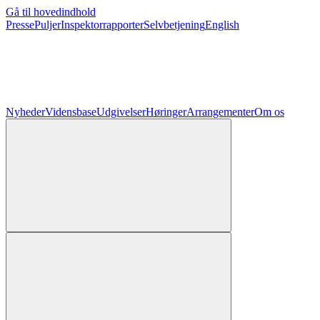
Gå til hovedindhold
Presse
Puljer
Inspektorrapporter
Selvbetjening
English
Nyheder
Vidensbase
Udgivelser
Høringer
Arrangementer
Om os