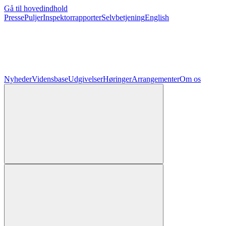
Gå til hovedindhold
Presse
Puljer
Inspektorrapporter
Selvbetjening
English
Nyheder
Vidensbase
Udgivelser
Høringer
Arrangementer
Om os