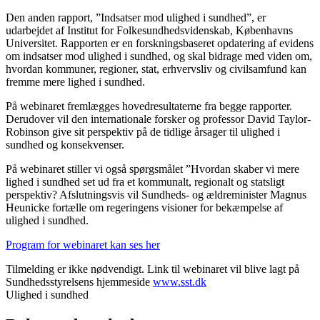
Den anden rapport, ”Indsatser mod ulighed i sundhed”, er
udarbejdet af Institut for Folkesund­hedsvidenskab, Københavns
Universitet. Rapporten er en forskningsbaseret opdatering af evidens
om indsatser mod ulighed i sundhed, og skal bidrage med viden om,
hvordan kommuner, regioner, stat, erhvervsliv og civilsamfund kan
fremme mere lighed i sundhed.
På webinaret fremlægges hovedresultaterne fra begge rapporter.
Derudover vil den internationale forsker og professor David Taylor-
Robinson give sit perspektiv på de tidlige årsager til ulighed i
sundhed og konsekvenser.
På webinaret stiller vi også spørgs­målet ”Hvordan skaber vi mere
lighed i sundhed set ud fra et kommunalt, regionalt og statsligt
perspektiv? Afslutningsvis vil Sundheds- og ældreminister Magnus
Heunicke fortælle om regeringens visioner for bekæmpelse af
ulighed i sundhed.
Program for webinaret kan ses her
Tilmelding er ikke nødvendigt. Link til webinaret vil blive lagt på
Sundhedsstyrelsens hjemmeside
www.sst.dk
Ulighed i sundhed