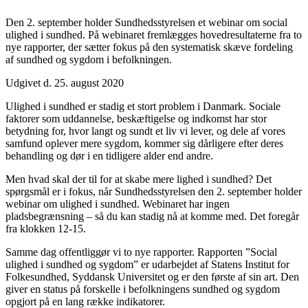
Den 2. september holder Sundhedsstyrelsen et webinar om social
ulighed i sundhed. På webinaret fremlægges hovedresultaterne fra to
nye rapporter, der sætter fokus på den systematisk skæve fordeling
af sundhed og sygdom i befolkningen.
Udgivet d. 25. august 2020
Ulighed i sundhed er stadig et stort problem i Danmark. Sociale
faktorer som uddannelse, beskæftigelse og indkomst har stor
betydning for, hvor langt og sundt et liv vi lever, og dele af vores
samfund oplever mere sygdom, kommer sig dårligere efter deres
behandling og dør i en tidligere alder end andre.
Men hvad skal der til for at skabe mere lighed i sundhed? Det
spørgsmål er i fokus, når Sundhedsstyrelsen den 2. september holder
webinar om ulighed i sundhed. Webinaret har ingen
pladsbegrænsning – så du kan stadig nå at komme med. Det foregår
fra klokken 12-15.
Samme dag offentliggør vi to nye rapporter. Rapporten ”Social
ulighed i sundhed og sygdom” er udarbejdet af Statens Institut for
Folkesundhed, Syddansk Universitet og er den første af sin art. Den
giver en status på forskelle i befolkningens sundhed og sygdom
opgjort på en lang række indikatorer.