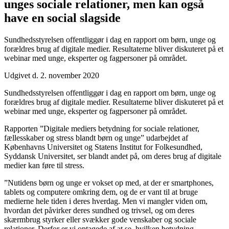
unges sociale relationer, men kan også
have en social slagside
Sundhedsstyrelsen offentliggør i dag en rapport om børn, unge og
forældres brug af digitale medier. Resultaterne bliver diskuteret på et
webinar med unge, eksperter og fagpersoner på området.
Udgivet d. 2. november 2020
Sundhedsstyrelsen offentliggør i dag en rapport om børn, unge og
forældres brug af digitale medier. Resultaterne bliver diskuteret på et
webinar med unge, eksperter og fagpersoner på området.
Rapporten ”Digitale mediers betydning for sociale relationer,
fællesskaber og stress blandt børn og unge” udarbejdet af
Københavns Universitet og Statens Institut for Folkesundhed,
Syddansk Universitet, ser blandt andet på, om deres brug af digitale
medier kan føre til stress.
”Nutidens børn og unge er vokset op med, at der er smartphones,
tablets og computere omkring dem, og de er vant til at bruge
medierne hele tiden i deres hverdag. Men vi mangler viden om,
hvordan det påvirker deres sundhed og trivsel, og om deres
skærmbrug styrker eller svækker gode venskaber og sociale
relationer. Derfor er vi optagede af at se, hvilken betydning