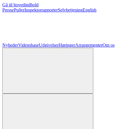
Gå til hovedindhold
Presse
Puljer
Inspektorrapporter
Selvbetjening
English
Nyheder
Vidensbase
Udgivelser
Høringer
Arrangementer
Om os