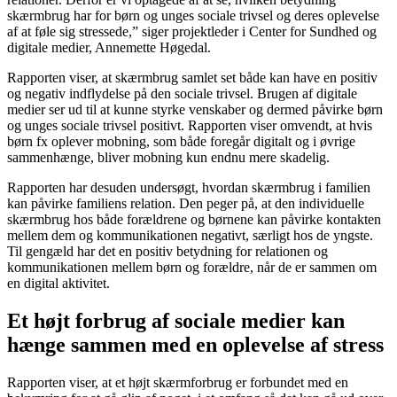
skærmbrug har for børn og unges sociale trivsel og deres oplevelse
af at føle sig stressede,” siger projektleder i Center for Sundhed og
digitale medier, Annemette Høgedal.
Rapporten viser, at skærmbrug samlet set både kan have en positiv
og negativ indflydelse på den sociale trivsel. Brugen af digitale
medier ser ud til at kunne styrke venskaber og dermed påvirke børn
og unges sociale trivsel positivt. Rapporten viser omvendt, at hvis
børn fx oplever mobning, som både foregår digitalt og i øvrige
sammenhænge, bliver mobning kun endnu mere skadelig.
Rapporten har desuden undersøgt, hvordan skærmbrug i familien
kan påvirke familiens relation. Den peger på, at den individuelle
skærmbrug hos både forældrene og børnene kan påvirke kontakten
mellem dem og kommunikationen negativt, særligt hos de yngste.
Til gengæld har det en positiv betydning for relationen og
kommunikationen mellem børn og forældre, når de er sammen om
en digital aktivitet.
Et højt forbrug af sociale medier kan
hænge sammen med en oplevelse af stress
Rapporten viser, at et højt skærmforbrug er forbundet med en