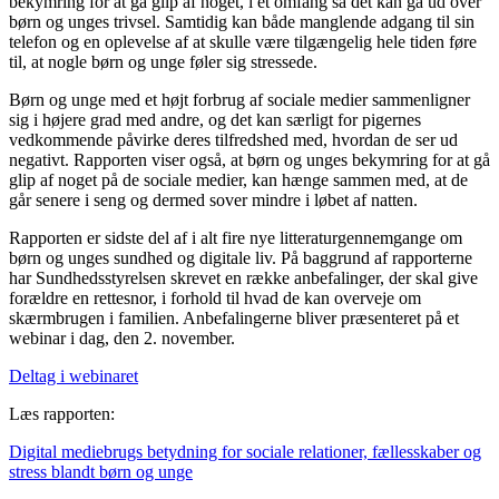
bekymring for at gå glip af noget, i et omfang så det kan gå ud over
børn og unges trivsel. Samtidig kan både manglende adgang til sin
telefon og en oplevelse af at skulle være tilgængelig hele tiden føre
til, at nogle børn og unge føler sig stressede.
Børn og unge med et højt forbrug af sociale medier sammenligner
sig i højere grad med andre, og det kan særligt for pigernes
vedkommende påvirke deres tilfredshed med, hvordan de ser ud
negativt. Rapporten viser også, at børn og unges bekymring for at gå
glip af noget på de sociale medier, kan hænge sammen med, at de
går senere i seng og dermed sover mindre i løbet af natten.
Rapporten er sidste del af i alt fire nye litteraturgennemgange om
børn og unges sundhed og digitale liv. På baggrund af rapporterne
har Sundhedsstyrelsen skrevet en række anbefalinger, der skal give
forældre en rettesnor, i forhold til hvad de kan overveje om
skærmbrugen i familien. Anbefalingerne bliver præsenteret på et
webinar i dag, den 2. november.
Deltag i webinaret
Læs rapporten:
Digital mediebrugs betydning for sociale relationer, fælles­skaber og
stress blandt børn og unge