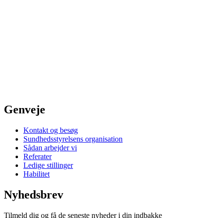
Genveje
Kontakt og besøg
Sundhedsstyrelsens organisation
Sådan arbejder vi
Referater
Ledige stillinger
Habilitet
Nyhedsbrev
Tilmeld dig og få de seneste nyheder i din indbakke