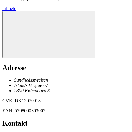
Tilmeld
Adresse
Sundhedsstyrelsen
Islands Brygge 67
2300
København
S
CVR
:
DK12070918
EAN
:
5798000363007
Kontakt