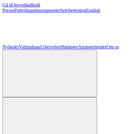
Gå til hovedindhold
Presse
Puljer
Inspektorrapporter
Selvbetjening
English
Nyheder
Vidensbase
Udgivelser
Høringer
Arrangementer
Om os