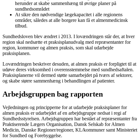
herunder at skabe sammenhæng til øvrige planer på
sundhedsområdet
At sikre den nødvendige lægekapacitet i alle regionens
områder, således at alle borgere kan få et almenmedicinsk
tilbud.
Sundhedsloven blev ændret i 2013. I lovændringen står der, at hver
region skal nedsætte et praksisplanudvalg med repræsentanter for
region, kommuner og almen praksis, som skal udarbejde
praksisplanen.
Lovændringen beskriver desuden, at almen praksis er forpligtet til at
udøve deres virksomhed i overensstemmelse med sundhedsaftalen.
Praksisplanerne vil dermed støtte samarbejdet på tværs af sektorer,
og skabe større sammenhæng i behandlingen af patienter.
Arbejdsgruppen bag rapporten
Vejledningen o
g principperne for at udarbejde praksisplaner for
almen praksis er udarbejdet af en arbejdsgruppe nedsat i regi af
Sundhedsstyrelsen. Arbejdsgruppen har bestået af repræsentanter fra
Praktiserende Læge
rs Organisation, Dansk Selskab for Almen
Medicin, Danske Regioner/regioner, KL/kommuner samt Ministeriet
for Sundhed og Forebyggelse.