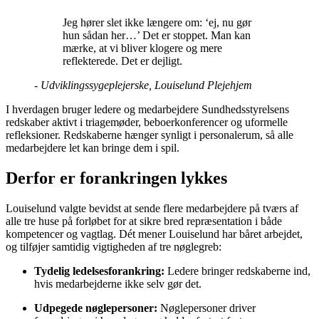
Jeg hører slet ikke længere om: ‘ej, nu gør
hun sådan her…’ Det er stoppet. Man kan
mærke, at vi bliver klogere og mere
reflekterede. Det er dejligt.
-
Udviklingssygeplejerske, Louiselund Plejehjem
I hverdagen bruger ledere og medarbejdere Sundhedsstyrelsens
redskaber aktivt i triagemøder, beboerkonferencer og uformelle
refleksioner. Redskaberne hænger synligt i personalerum, så alle
medarbejdere let kan bringe dem i spil.
Derfor er forankringen lykkes
Louiselund valgte bevidst at sende flere medarbejdere på tværs af
alle tre huse på forløbet for at sikre bred repræsentation i både
kompetencer og vagtlag. Dét mener Louiselund har båret arbejdet,
og tilføjer samtidig vigtigheden af tre nøglegreb:
Tydelig ledelsesforankring:
Ledere bringer redskaberne ind,
hvis medarbejderne ikke selv gør det.
Udpegede nøglepersoner:
Nøglepersoner driver