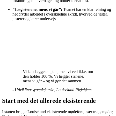
forandringen i hverdagen og holder fortsat fast.
”Læg stenene, mens vi går”:
Teamet har en klar retning og
nedbryder arbejdet i overskuelige skridt, hvorved de tester,
justerer og lærer undervejs.
Vi kan lægge en plan, men vi ved ikke, om
den holder 100 %. Vi lægger stenene,
mens vi går – og vi gør det sammen.
-
Udviklingssygeplejerske, Louiselund Plejehjem
Start med det allerede eksisterende
I starten brugte Louiselund eksisterende mødefora, især triagemøder,