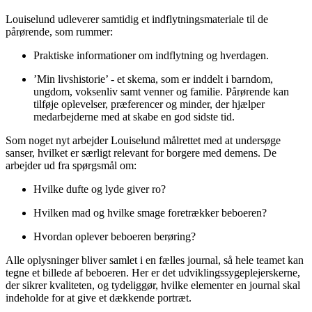
Louiselund udleverer samtidig et indflytningsmateriale til de
pårørende, som rummer:
Praktiske informationer om indflytning og hverdagen.
’Min livshistorie’ - et skema, som er inddelt i barndom,
ungdom, voksenliv samt venner og familie. Pårørende kan
tilføje oplevelser, præferencer og minder, der hjælper
medarbejderne med at skabe en god sidste tid.
Som noget nyt arbejder Louiselund målrettet med at undersøge
sanser, hvilket er særligt relevant for borgere med demens. De
arbejder ud fra spørgsmål om:
Hvilke dufte og lyde giver ro?
Hvilken mad og hvilke smage foretrækker beboeren?
Hvordan oplever beboeren berøring?
Alle oplysninger bliver samlet i en fælles journal, så hele teamet kan
tegne et billede af beboeren. Her er det udviklingssygeplejerskerne,
der sikrer kvaliteten, og tydeliggør, hvilke elementer en journal skal
indeholde for at give et dækkende portræt.