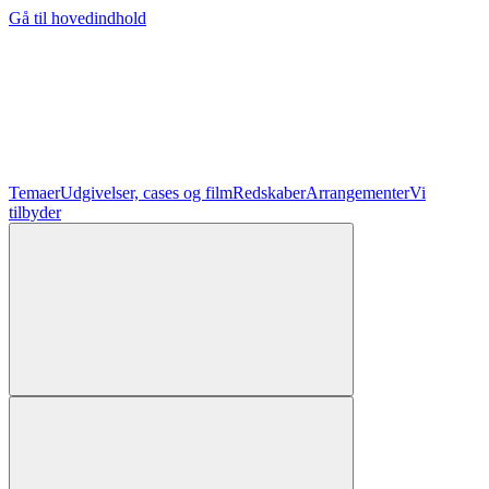
Gå til hovedindhold
Temaer
Udgivelser, cases og film
Redskaber
Arrangementer
Vi
tilbyder