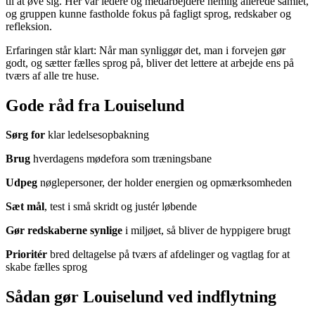
til at øve sig. Her var ledere og medarbejdere nemlig allerede samlet,
og gruppen kunne fastholde fokus på fagligt sprog, redskaber og
refleksion.
Erfaringen står klart: Når man synliggør det, man i forvejen gør
godt, og sætter fælles sprog på, bliver det lettere at arbejde ens på
tværs af alle tre huse.
Gode råd fra Louiselund
Sørg for
klar ledelsesopbakning
Brug
hverdagens mødefora som træningsbane
Udpeg
nøglepersoner, der holder energien og opmærksomheden
Sæt mål
, test i små skridt og justér løbende
Gør redskaberne synlige
i miljøet, så bliver de hyppigere brugt
Prioritér
bred deltagelse på tværs af afdelinger og vagtlag for at
skabe fælles sprog
Sådan gør Louiselund ved indflytning