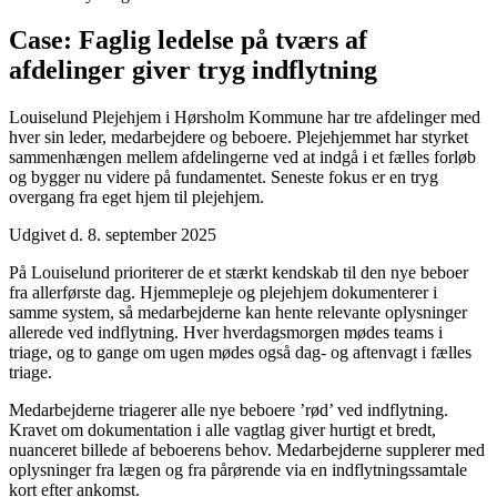
Case: Faglig ledelse på tværs af
afdelinger giver tryg indflytning
Louiselund Plejehjem i Hørsholm Kommune har tre afdelinger med
hver sin leder, medarbejdere og beboere. Plejehjemmet har styrket
sammenhængen mellem afdelingerne ved at indgå i et fælles forløb
og bygger nu videre på fundamentet. Seneste fokus er en tryg
overgang fra eget hjem til plejehjem.
Udgivet d. 8. september 2025
På Louiselund prioriterer de et stærkt kendskab til den nye beboer
fra allerførste dag. Hjemmepleje og plejehjem dokumenterer i
samme system, så medarbejderne kan hente relevante oplysninger
allerede ved indflytning. Hver hverdagsmorgen mødes teams i
triage, og to gange om ugen mødes også dag- og aftenvagt i fælles
triage.
Medarbejderne triagerer alle nye beboere ’rød’ ved indflytning.
Kravet om dokumentation i alle vagtlag giver hurtigt et bredt,
nuanceret billede af beboerens behov. Medarbejderne supplerer med
oplysninger fra lægen og fra pårørende via en indflytningssamtale
kort efter ankomst.