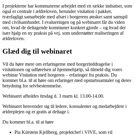
I projekterne har kommunerne arbejdet med en række indsatser, som
også er centrale i ældreloven, herunder visitation i pakker,
tværfagligt samarbejde med afsæt i borgerens ønsker samt samspil
med civilsamfundet. I evalueringen og på webinaret får du viden
om, hvad de deltagende kommuner konkret gjorde – og hvad der
især hjalp en ny praksis på vej, som understøtter realiseringen af
ældreloven.
Glæd dig til webinaret
Vil du høre mere om erfaringerne med borgerinddragelse i
visitationen og udførelsen af hjemmehjælp, så tilmeld dig vores
webinar Visitation med borgeren – erfaringer fra praksis. Du
kommer bl.a. til at høre om erfaringer med opstartssamtaler og deres
betydning for selvbestemmelse.
Webinaret afholdes tirsdag d. 3 marts kl. 13.00-14.00.
Webinaret henvender sig til ledere, konsulenter og medarbejdere i
ældreplejen og er gratis at deltage i.
Du kommer bl.a. til at høre
Pia Kürstein Kjellberg, projektchef i VIVE, som vil