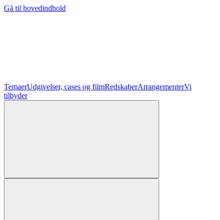
Gå til hovedindhold
Temaer
Udgivelser, cases og film
Redskaber
Arrangementer
Vi
tilbyder