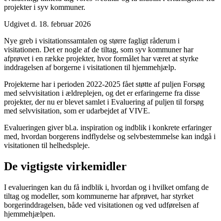
projekter i syv kommuner.
Udgivet d. 18. februar 2026
Nye greb i visitationssamtalen og større fagligt råderum i
visitationen. Det er nogle af de tiltag, som syv kommuner har
afprøvet i en række projekter, hvor formålet har været at styrke
inddragelsen af borgerne i visitationen til hjemmehjælp.
Projekterne har i perioden 2022-2025 fået støtte af puljen Forsøg
med selvvisitation i ældreplejen, og det er erfaringerne fra disse
projekter, der nu er blevet samlet i Evaluering af puljen til forsøg
med selvvisitation, som er udarbejdet af VIVE.
Evalueringen giver bl.a. inspiration og indblik i konkrete erfaringer
med, hvordan borgerens indflydelse og selvbestemmelse kan indgå i
visitationen til helhedspleje.
De vigtigste virkemidler
I evalueringen kan du få indblik i, hvordan og i hvilket omfang de
tiltag og modeller, som kommunerne har afprøvet, har styrket
borgerinddragelsen, både ved visitationen og ved udførelsen af
hjemmehjælpen.