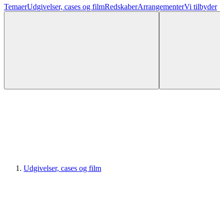
Temaer
Udgivelser, cases og film
Redskaber
Arrangementer
Vi tilbyder
Udgivelser, cases og film