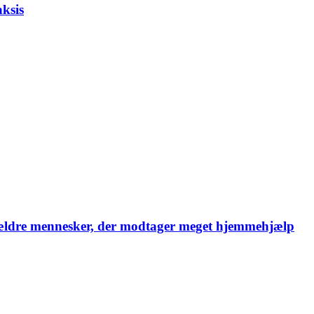
aksis
 ældre mennesker, der modtager meget hjemmehjælp