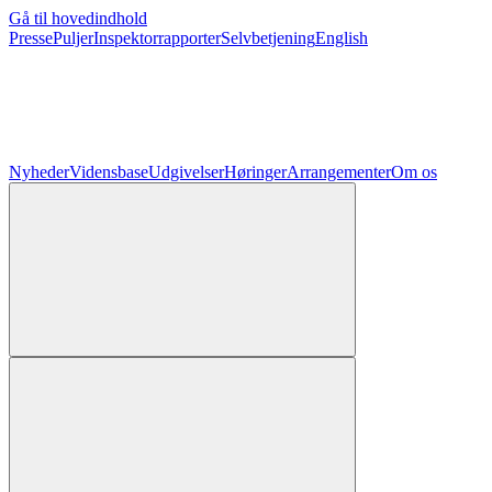
Gå til hovedindhold
Presse
Puljer
Inspektorrapporter
Selvbetjening
English
Nyheder
Vidensbase
Udgivelser
Høringer
Arrangementer
Om os