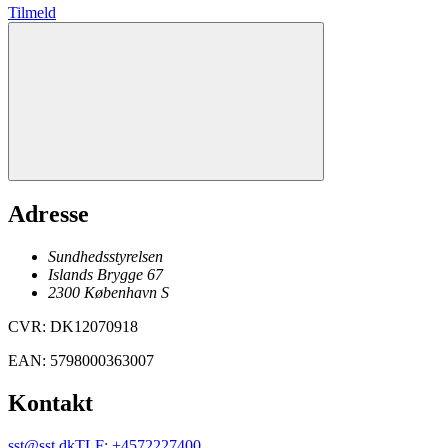
Tilmeld
Adresse
Sundhedsstyrelsen
Islands Brygge 67
2300
København
S
CVR
:
DK12070918
EAN
:
5798000363007
Kontakt
sst@sst.dk
TLF
:
+4572227400