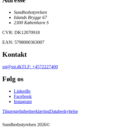
Adresse
Sundhedsstyrelsen
Islands Brygge 67
2300
København
S
CVR
:
DK12070918
EAN
:
5798000363007
Kontakt
sst@sst.dk
TLF
:
+4572227400
Følg os
LinkedIn
Facebook
Instagram
Tilgængelighedserklæring
Databeskyttelse
Sundhedsstyrelsen
2026
©