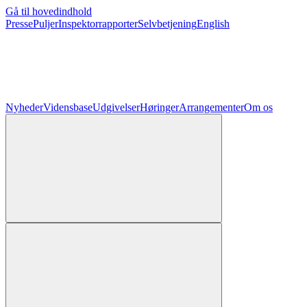
Gå til hovedindhold
Presse
Puljer
Inspektorrapporter
Selvbetjening
English
Nyheder
Vidensbase
Udgivelser
Høringer
Arrangementer
Om os