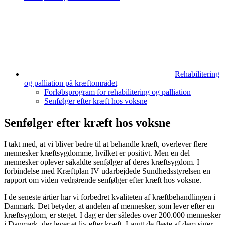
Rehabilitering
og palliation på kræftområdet
Forløbsprogram for rehabilitering og palliation
Senfølger efter kræft hos voksne
Senfølger efter kræft hos voksne
I takt med, at vi bliver bedre til at behandle kræft, overlever flere
mennesker kræftsygdomme, hvilket er positivt. Men en del
mennesker oplever såkaldte senfølger af deres kræftsygdom. I
forbindelse med Kræftplan IV udarbejdede Sundhedsstyrelsen en
rapport om viden vedrørende senfølger efter kræft hos voksne.
I de seneste årtier har vi forbedret kvaliteten af kræftbehandlingen i
Danmark. Det betyder, at andelen af mennesker, som lever efter en
kræftsygdom, er steget. I dag er der således over 200.000 mennesker
i Danmark, der lever et liv efter kræft. Langt de fleste af dem siger,