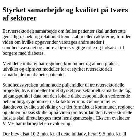
Styrket samarbejde og kvalitet på tværs
af sektorer
Et tværsektorielt samarbejde om fælles patienter skal understøtte
gensidig respekt og relationelt kendskab mellem aktørerne, foruden
viden om hvilke opgaver der varetages andre steder i
sundhedsvæsenet og andre aktørers vigtige rolle og indsatser til
borgere med diabetes.
Med dette initiativ har regioner, kommuner og almen praksis
udviklet og afprøvet modeller for et styrket tværsektorielt
samarbejde om diabetespatienter.
Sundhedsstyrelsen udmøntede puljemidler til tre tværsektorielle
projekter, hvis modeller for et styrket tværsektorielt samarbejde tog
udgangspunkt i data om den lokale diabetespopulation vedrørende
behandling, sygdomme, risikofaktorer mm. Gennem fælles
datadrevet kvalitetsudvikling var det formålet at kommuner, regioner
og almen praksis skulle opnå viden om hvordan den tværsektorielle
indsats skal tilrettelægges mest hensigtsmæssigt. Ekstern evaluator
VIVE har udarbejdet en evaluering.
Der blev afsat 10,2 mio. kr. til dette initiativ, heraf 9,5 mio. kr. til