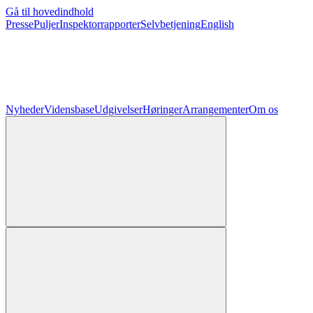
Gå til hovedindhold
Presse
Puljer
Inspektorrapporter
Selvbetjening
English
Nyheder
Vidensbase
Udgivelser
Høringer
Arrangementer
Om os