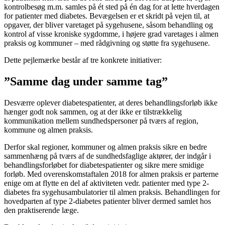
kontrolbesøg m.m. samles på ét sted på én dag for at lette hverdagen
for patienter med diabetes. Bevægelsen er et skridt på vejen til, at
opgaver, der bliver varetaget på sygehusene, såsom behandling og
kontrol af visse kroniske sygdomme, i højere grad varetages i almen
praksis og kommuner – med rådgivning og støtte fra sygehusene.
Dette pejlemærke består af tre konkrete initiativer:
”Samme dag under samme tag”
Desværre oplever diabetespatienter, at deres behandlingsforløb ikke
hænger godt nok sammen, og at der ikke er tilstrækkelig
kommunikation mellem sundhedspersoner på tværs af region,
kommune og almen praksis.
Derfor skal regioner, kommuner og almen praksis sikre en bedre
sammenhæng på tværs af de sundhedsfaglige aktører, der indgår i
behandlingsforløbet for diabetespatienter og sikre mere smidige
forløb. Med overenskomstaftalen 2018 for almen praksis er parterne
enige om at flytte en del af aktiviteten vedr. patienter med type 2-
diabetes fra sygehusambulatorier til almen praksis. Behandlingen for
hovedparten af type 2-diabetes patienter bliver dermed samlet hos
den praktiserende læge.