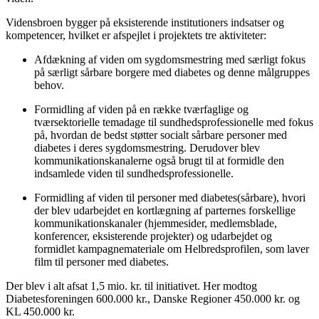
Vidensbroen bygger på eksisterende institutioners indsatser og
kompetencer, hvilket er afspejlet i projektets tre aktiviteter:
Afdækning af viden om sygdomsmestring med særligt fokus
på særligt sårbare borgere med diabetes og denne målgruppes
behov.
Formidling af viden på en række tværfaglige og
tværsektorielle temadage til sundhedsprofessionelle med fokus
på, hvordan de bedst støtter socialt sårbare personer med
diabetes i deres sygdomsmestring. Derudover blev
kommunikationskanalerne også brugt til at formidle den
indsamlede viden til sundhedsprofessionelle.
Formidling af viden til personer med diabetes(sårbare), hvori
der blev udarbejdet en kortlægning af parternes forskellige
kommunikationskanaler (hjemmesider, medlemsblade,
konferencer, eksisterende projekter) og udarbejdet og
formidlet kampagnemateriale om Helbredsprofilen, som laver
film til personer med diabetes.
Der blev i alt afsat 1,5 mio. kr. til initiativet. Her modtog
Diabetesforeningen 600.000 kr., Danske Regioner 450.000 kr. og
KL 450.000 kr.