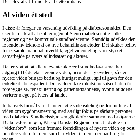
Der blev afsat 1 mio. kr. til dette initiativ.
Al viden ét sted
I disse år foregår en væsentlig udvikling på diabetesområdet. Den
sker bl.a. i kraft af etableringen af Steno diabetescentre i alle
regioner og nye kommunale sundhedscentre. Samtidig udvikles der
løbende ny teknologi og nye behandlingsmetoder. Det skaber behov
for et samlet nationalt overblik, øget videndeling samt styrket
samarbejde på tværs af indsatser og aktører.
Det er vigtigt, at alle relevante aktører i sundhedsvæsenet har
adgang til både eksisterende viden, herunder ny evidens, så den
nyeste viden bringes bedst og hurtigst muligt i spil til gavn for den
enkelte diabetespatient. Det gælder ikke mindst indsatser inden for
forebyggelse, rehabilitering og patientuddannelse, hvor tilbuddene
varierer meget på tværs af landet.
Initiativets formål var at understøtte vidensdeling og formidling af
viden om sygdomsmestring med særligt fokus på sårbare personer
med diabetes. Sundhedsstyrelsen gik derfor sammen med aktørerne
Diabetesforeningen, KL og Danske Regioner om at udvikle en
”vidensbro”, som kan fremme formidlingen af nyeste viden og best
practice videre fra dem som har viden, til dem, der har brug for
viden.