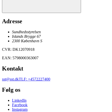
Adresse
Sundhedsstyrelsen
Islands Brygge 67
2300
København
S
CVR
:
DK12070918
EAN
:
5798000363007
Kontakt
sst@sst.dk
TLF
:
+4572227400
Følg os
LinkedIn
Facebook
Instagram