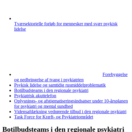
Tværsektorielle forløb for mennesker med svær psykisk
lidelse
Forebyggelse
og nedbringelse af tvang i psykiatrien
Psykisk lidelse og samtidig rusmiddelproblematik
Botilbudsteams i den regionale psykiatri
Psykiatrisk akuttelefon
Oplysnings- og afstigmatiseringsindsatser under 10-årsplanen
for psykiatri og mental sundhed
Vidensafdækning vedrørende tilbud i den regionale psykiatri
Task Force for Kræft- og Psykiatriområdet
Botilbudsteams i den regionale psykiatri