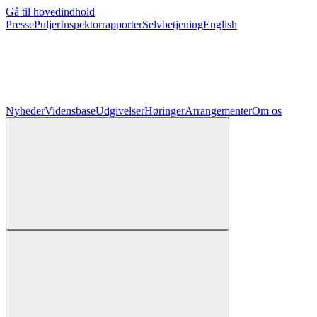
Gå til hovedindhold
Presse
Puljer
Inspektorrapporter
Selvbetjening
English
Nyheder
Vidensbase
Udgivelser
Høringer
Arrangementer
Om os