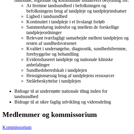
nationale, regionale og kommunale initiativers betydning for:
At fremme tandsundhed i befolkningen og
befolkningens brug af tandpleje og tandplejeindsatser
Lighed i tandsundhed
Kontinuitet i tandpleje i et livslangt forløb
Sammenhæng indenfor og imellem de forskellige
tandplejeordninger
Relevant tværfagligt samarbejde mellem tandplejen og
resten af sundhedsvæsenet
Kvalitet i undersøgelse, diagnostik, sundhedsfremme,
forebyggelse og behandling
Evidensbaseret tandpleje og nationale kliniske
anbefalinger
Sundhedsberedskab i tandplejen
Hensigtsmæssig brug af tandplejens ressourcer
Strålebeskyttelse i tandplejen
Bidrage til at understøtte nationale tiltag inden for
tandsundhed
Bidrage til at sikre faglig udvikling og vidensdeling
Medlemmer og kommissorium
Kommissorium