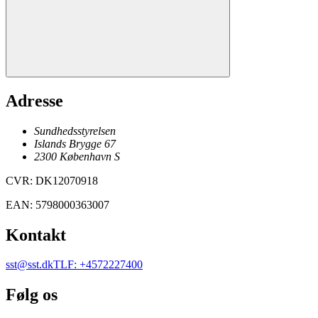
Adresse
Sundhedsstyrelsen
Islands Brygge 67
2300
København
S
CVR
:
DK12070918
EAN
:
5798000363007
Kontakt
sst@sst.dk
TLF
:
+4572227400
Følg os