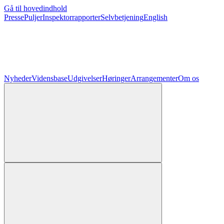
Gå til hovedindhold
Presse
Puljer
Inspektorrapporter
Selvbetjening
English
Nyheder
Vidensbase
Udgivelser
Høringer
Arrangementer
Om os