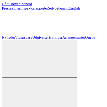
Gå til hovedindhold
Presse
Puljer
Inspektorrapporter
Selvbetjening
English
Nyheder
Vidensbase
Udgivelser
Høringer
Arrangementer
Om os