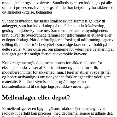
myndigheder også involveres. Sundhedsstyrelsen inddrages på alle
stadier i processen, hvor spørgsmål, der har betydning for sikkerhed
og strålebeskyttelse, behandles.
Sundhedsstyrelsen fastsætter strålebeskyttelsesmæssige krav til
anlægget, som har indvirkning på områder som fx lokalisering,
geologi, miljøbeskyttelse mv. Sammen med andre myndigheders
krav bliver de overordnede rammer for udformning af et lager eller
et depot fastlagt. Når der foreligger et forslag til udformning, tager vi
stilling til, om de strålebeskyttelsesmæssige krav er overholdt på
dette stadie. Vi ser også på, om planerne for yderligere detaljering af
forslaget gør det muligt fortsat at overholde kravene.
Konkret gennemgås dokumentationen for sikkerhed, som for
eksempel beskrivelser af konstruktioner og planer for drift,
modelberegninger for sikkerhed, mm. Herefter stiller vi spørgsmål
og beder sædvanligvis om uddybende forklaringer eller yderligere
materiale. Sundhedsstyrelsen kan også bruge ekstern
konsulentbistand til særlige fagspecifikke vurderinger.
Mellemlager eller depot?
Et mellemlager er en bygning/konstruktion eller et anlæg, hvor
radioaktivt affald kan placeres, med det formål senere at udtage det.