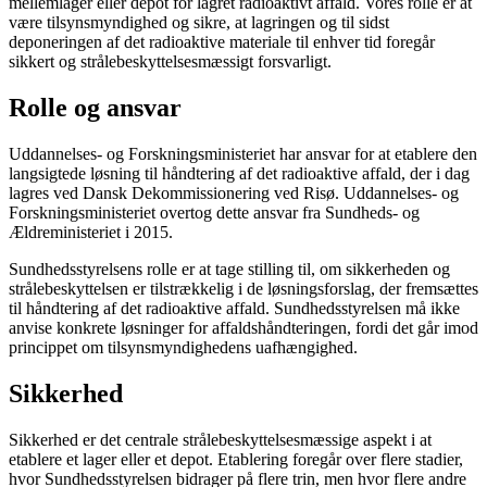
mellemlager eller depot for lagret radioaktivt affald. Vores rolle er at
være tilsynsmyndighed og sikre, at lagringen og til sidst
deponeringen af det radioaktive materiale til enhver tid foregår
sikkert og strålebeskyttelsesmæssigt forsvarligt.
Rolle og ansvar
Uddannelses- og Forskningsministeriet har ansvar for at etablere den
langsigtede løsning til håndtering af det radioaktive affald, der i dag
lagres ved Dansk Dekommissionering ved Risø. Uddannelses- og
Forskningsministeriet overtog dette ansvar fra Sundheds- og
Ældreministeriet i 2015.
Sundhedsstyrelsens rolle er at tage stilling til, om sikkerheden og
strålebeskyttelsen er tilstrækkelig i de løsningsforslag, der fremsættes
til håndtering af det radioaktive affald. Sundhedsstyrelsen må ikke
anvise konkrete løsninger for affaldshåndteringen, fordi det går imod
princippet om tilsynsmyndighedens uafhængighed.
Sikkerhed
Sikkerhed er det centrale strålebeskyttelsesmæssige aspekt i at
etablere et lager eller et depot. Etablering foregår over flere stadier,
hvor Sundhedsstyrelsen bidrager på flere trin, men hvor flere andre