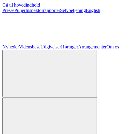
Gå til hovedindhold
Presse
Puljer
Inspektorrapporter
Selvbetjening
English
Nyheder
Vidensbase
Udgivelser
Høringer
Arrangementer
Om os