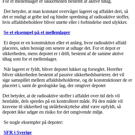
For et mellemlager er sikkerheden bestemt af aktive tiltag.
Det betyder, at man konstant overvåger lageret og affaldet deri, så
det er muligt at gribe ind og hindre spredning af radioaktive stoffer,
hvis affaldsbeholdere bliver utætte eller i forbindelse med ulykker.
Se et eksempel på et mellemlager
Et depot er en konstruktion eller et anlæg, hvor radioaktivt affald
placeres, uden hensigt om senere at udtage det. For et depot er
sikkerheden, mens depotet er i drift, bestemt af de samme aktive
tiltag som for et mellemlager.
Når lageret er fyldt, bliver depotet lukket og forseglet. Herefter
bliver sikkerheden bestemt af passive sikkerhedsbarrierer, det vil
sige samspillet mellem affaldsbeholderne, og de konstruktioner de er
placeret i, samt de geologiske lag, der omgiver depotet
Det betyder, at de radioaktive stoffer i affaldet over tid dels vil
henfalde, dels spredes på en kontrolleret måde. På den måde vil
kravene til sikkerhed og strålebeskyttelse altid være opfyldt, så
depotet ikke udgør en risiko for det omgivende miljø.
Se nogle eksempler på depoter:
SFR i Sverige