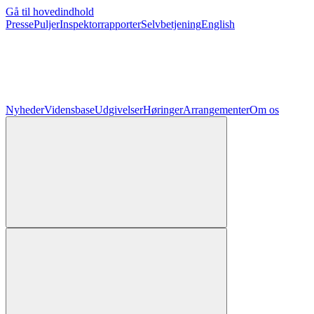
Gå til hovedindhold
Presse
Puljer
Inspektorrapporter
Selvbetjening
English
Nyheder
Vidensbase
Udgivelser
Høringer
Arrangementer
Om os