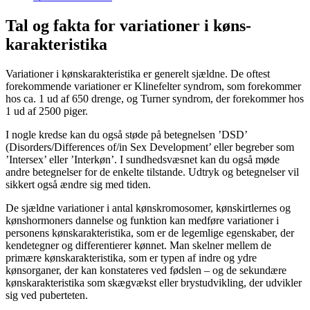
Tal og fakta for variationer i køns­
karakteristika
Variationer i kønskarakteristika er generelt sjældne. De oftest
forekommende variationer er Klinefelter syndrom, som forekommer
hos ca. 1 ud af 650 drenge, og Turner syndrom, der forekommer hos
1 ud af 2500 piger.
I nogle kredse kan du også støde på betegnelsen ’DSD’
(Disorders/Differences of/in Sex Development’ eller begreber som
’Intersex’ eller ’Interkøn’. I sundhedsvæsnet kan du også møde
andre betegnelser for de enkelte tilstande. Udtryk og betegnelser vil
sikkert også ændre sig med tiden.
De sjældne variationer i antal kønskromosomer, kønskirtlernes og
kønshormoners dannelse og funktion kan medføre variationer i
personens kønskarakteristika, som er de legemlige egenskaber, der
kendetegner og differentierer kønnet. Man skelner mellem de
primære kønskarakteristika, som er typen af indre og ydre
kønsorganer, der kan konstateres ved fødslen – og de sekundære
kønskarakteristika som skægvækst eller brystudvikling, der udvikler
sig ved puberteten.