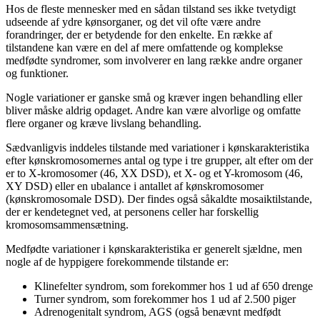
Hos de fleste mennesker med en sådan tilstand ses ikke tvetydigt
udseende af ydre kønsorganer, og det vil ofte være andre
forandringer, der er betydende for den enkelte. En række af
tilstandene kan være en del af mere omfattende og komplekse
medfødte syndromer, som involverer en lang række andre organer
og funktioner.
Nogle variationer er ganske små og kræver ingen behandling eller
bliver måske aldrig opdaget. Andre kan være alvorlige og omfatte
flere organer og kræve livslang behandling.
Sædvanligvis inddeles tilstande med variationer i kønskarakteristika
efter kønskromosomernes antal og type i tre grupper, alt efter om der
er to X-kromosomer (46, XX DSD), et X- og et Y-kromosom (46,
XY DSD) eller en ubalance i antallet af kønskromosomer
(kønskromosomale DSD). Der findes også såkaldte mosaiktilstande,
der er kendetegnet ved, at personens celler har forskellig
kromosomsammensætning.
Medfødte variationer i kønskarakteristika er generelt sjældne, men
nogle af de hyppigere forekommende tilstande er:
Klinefelter syndrom, som forekommer hos 1 ud af 650 drenge
Turner syndrom, som forekommer hos 1 ud af 2.500 piger
Adrenogenitalt syndrom, AGS (også benævnt medfødt