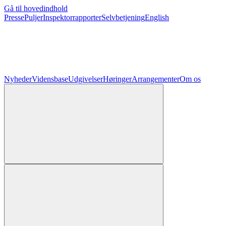
Gå til hovedindhold
Presse
Puljer
Inspektorrapporter
Selvbetjening
English
Nyheder
Vidensbase
Udgivelser
Høringer
Arrangementer
Om os