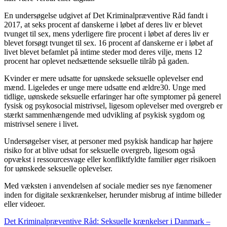
En undersøgelse udgivet af Det Kriminalpræventive Råd fandt i
2017, at seks procent af danskerne i løbet af deres liv er blevet
tvunget til sex, mens yderligere fire procent i løbet af deres liv er
blevet forsøgt tvunget til sex. 16 procent af danskerne er i løbet af
livet blevet befamlet på intime steder mod deres vilje, mens 12
procent har oplevet nedsættende seksuelle tilråb på gaden.
Kvinder er mere udsatte for uønskede seksuelle oplevelser end
mænd. Ligeledes er unge mere udsatte end ældre30. Unge med
tidlige, uønskede seksuelle erfaringer har ofte symptomer på generel
fysisk og psykosocial mistrivsel, ligesom oplevelser med overgreb er
stærkt sammenhængende med udvikling af psykisk sygdom og
mistrivsel senere i livet.
Undersøgelser viser, at personer med psykisk handicap har højere
risiko for at blive udsat for seksuelle overgreb, ligesom også
opvækst i ressourcesvage eller konfliktfyldte familier øger risikoen
for uønskede seksuelle oplevelser.
Med væksten i anvendelsen af sociale medier ses nye fænomener
inden for digitale sexkrænkelser, herunder misbrug af intime billeder
eller videoer.
Det Kriminalpræventive Råd: Seksuelle krænkelser i Danmark –