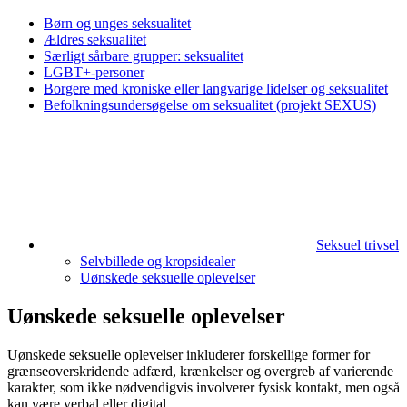
Børn og unges seksualitet
Ældres seksualitet
Særligt sårbare grupper: seksualitet
LGBT+-personer
Borgere med kroniske eller langvarige lidelser og seksualitet
Befolknings­undersøgelse om seksualitet (projekt SEXUS)
Seksuel trivsel
Selvbillede og kropsidealer
Uønskede seksuelle oplevelser
Uønskede seksuelle oplevelser
Uønskede seksuelle oplevelser inkluderer forskellige former for
grænseoverskridende adfærd, krænkelser og overgreb af varierende
karakter, som ikke nødvendigvis involverer fysisk kontakt, men også
kan være verbal eller digital.