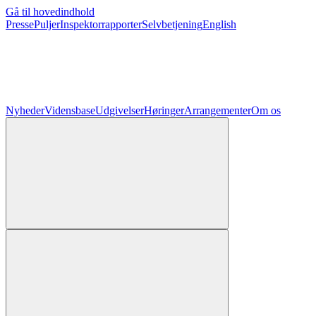
Gå til hovedindhold
Presse
Puljer
Inspektorrapporter
Selvbetjening
English
Nyheder
Vidensbase
Udgivelser
Høringer
Arrangementer
Om os