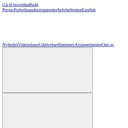
Gå til hovedindhold
Presse
Puljer
Inspektorrapporter
Selvbetjening
English
Nyheder
Vidensbase
Udgivelser
Høringer
Arrangementer
Om os