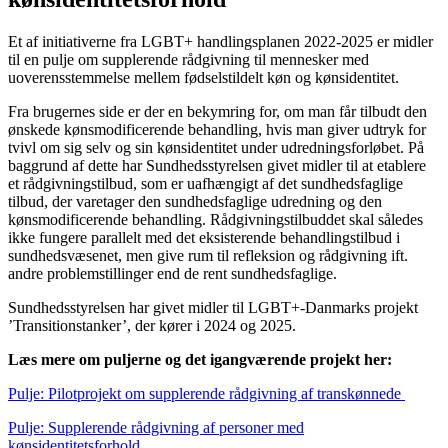
Et af initiativerne fra LGBT+ handlingsplanen 2022-2025 er midler
til en pulje om supplerende rådgivning til mennesker med
uoverensstemmelse mellem fødselstildelt køn og kønsidentitet.
Fra brugernes side er der en bekymring for, om man får tilbudt den
ønskede kønsmodificerende behandling, hvis man giver udtryk for
tvivl om sig selv og sin kønsidentitet under udredningsforløbet. På
baggrund af dette har Sundhedsstyrelsen givet midler til at etablere
et rådgivningstilbud, som er uafhængigt af det sundhedsfaglige
tilbud, der varetager den sundhedsfaglige udredning og den
kønsmodificerende behandling. Rådgivningstilbuddet skal således
ikke fungere parallelt med det eksisterende behandlingstilbud i
sundhedsvæsenet, men give rum til refleksion og rådgivning ift.
andre problemstillinger end de rent sundhedsfaglige.
Sundhedsstyrelsen har givet midler til LGBT+-Danmarks projekt
’Transitionstanker’, der kører i 2024 og 2025.
Læs mere om puljerne og det igangværende projekt her:
Pulje: Pilotprojekt om supplerende rådgivning af transkønnede
Pulje: Supplerende rådgivning af personer med
kønsidentitetsforhold