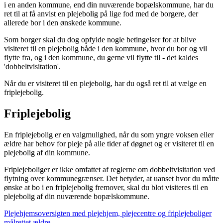
i en anden kommune, end din nuværende bopælskommune, har du
ret til at få anvist en plejebolig på lige fod med de borgere, der
allerede bor i den ønskede kommune.
Som borger skal du dog opfylde nogle betingelser for at blive
visiteret til en plejebolig både i den kommune, hvor du bor og vil
flytte fra, og i den kommune, du gerne vil flytte til - det kaldes
'dobbeltvisitation'.
Når du er visiteret til en plejebolig, har du også ret til at vælge en
friplejebolig.
Friplejebolig
En friplejebolig er en valgmulighed, når du som yngre voksen eller
ældre har behov for pleje på alle tider af døgnet og er visiteret til en
plejebolig af din kommune.
Friplejeboliger er ikke omfattet af reglerne om dobbeltvisitation ved
flytning over kommunegrænser. Det betyder, at uanset hvor du måtte
ønske at bo i en friplejebolig fremover, skal du blot visiteres til en
plejebolig af din nuværende bopælskommune.
Plejehjemsoversigten med plejehjem, plejecentre og friplejeboliger
målrettet ældre