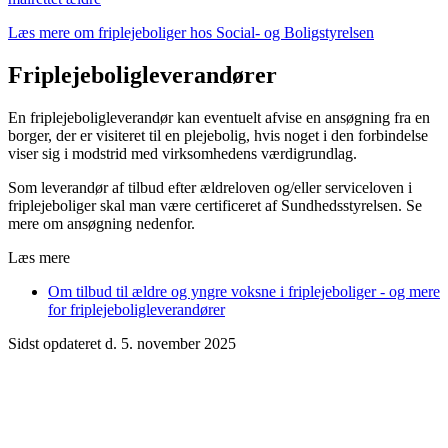
Læs mere om friplejeboliger hos Social- og Boligstyrelsen
Friplejeboligleverandører
En friplejeboligleverandør kan eventuelt afvise en ansøgning fra en
borger, der er visiteret til en plejebolig, hvis noget i den forbindelse
viser sig i modstrid med virksomhedens værdigrundlag.
Som leverandør af tilbud efter ældreloven og/eller serviceloven i
friplejeboliger skal man være certificeret af Sundhedsstyrelsen. Se
mere om ansøgning nedenfor.
Læs mere
Om tilbud til ældre og yngre voksne i friplejeboliger - og mere
for friplejeboligleverandører
Sidst opdateret d. 5. november 2025