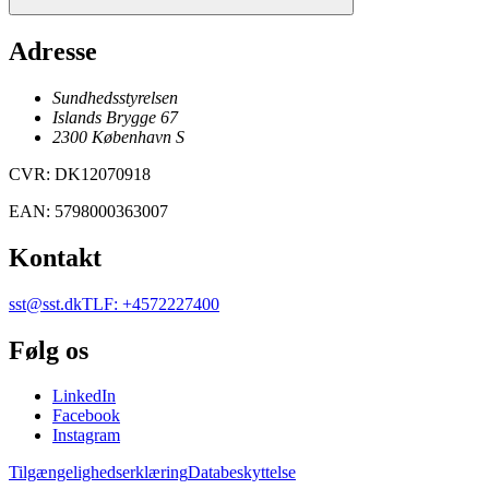
Adresse
Sundhedsstyrelsen
Islands Brygge 67
2300
København
S
CVR
:
DK12070918
EAN
:
5798000363007
Kontakt
sst@sst.dk
TLF
:
+4572227400
Følg os
LinkedIn
Facebook
Instagram
Tilgængelighedserklæring
Databeskyttelse