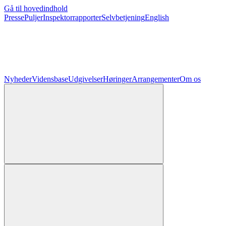
Gå til hovedindhold
Presse
Puljer
Inspektorrapporter
Selvbetjening
English
Nyheder
Vidensbase
Udgivelser
Høringer
Arrangementer
Om os