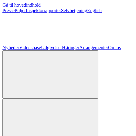
Gå til hovedindhold
Presse
Puljer
Inspektorrapporter
Selvbetjening
English
Nyheder
Vidensbase
Udgivelser
Høringer
Arrangementer
Om os