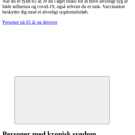
Når du er fyldt 65 år, er du i øget risiko for at blive alvorligt syg af
både influenza og covid-19, også selvom du er rask. Vaccination
beskytter dig mod et alvorligt sygdomsforløb.
Personer på 65 år og derover
Personer med kronisk sygdom