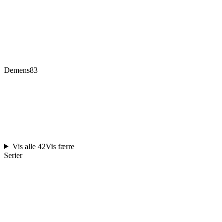
Demens
83
Vis alle 42
Vis færre
Serier