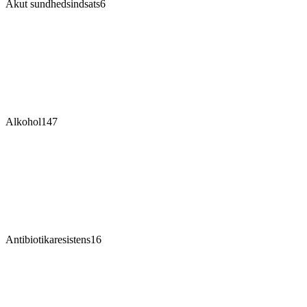
Akut sundhedsindsats
6
Alkohol
147
Antibiotikaresistens
16