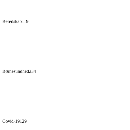
Beredskab
119
Børnesundhed
234
Covid-19
129