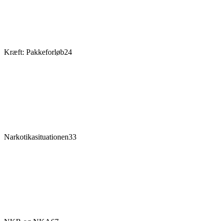
Kræft: Pakkeforløb
24
Narkotikasituationen
33