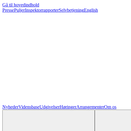
Gå til hovedindhold
Presse
Puljer
Inspektorrapporter
Selvbetjening
English
Nyheder
Vidensbase
Udgivelser
Høringer
Arrangementer
Om os