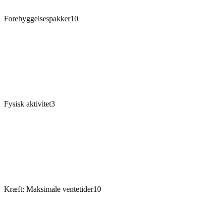
Forebyggelsespakker
10
Fysisk aktivitet
3
Kræft: Maksimale ventetider
10