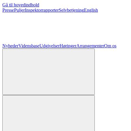
Gå til hovedindhold
Presse
Puljer
Inspektorrapporter
Selvbetjening
English
Nyheder
Vidensbase
Udgivelser
Høringer
Arrangementer
Om os