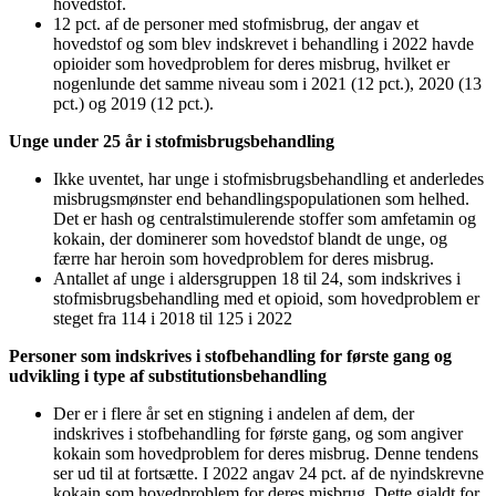
hovedstof.
12 pct. af de personer med stofmisbrug, der angav et
hovedstof og som blev indskrevet i behandling i 2022 havde
opioider som hovedproblem for deres misbrug, hvilket er
nogenlunde det samme niveau som i 2021 (12 pct.), 2020 (13
pct.) og 2019 (12 pct.).
Unge under 25 år i stofmisbrugsbehandling
Ikke uventet, har unge i stofmisbrugsbehandling et anderledes
misbrugsmønster end behandlingspopulationen som helhed.
Det er hash og centralstimulerende stoffer som amfetamin og
kokain, der dominerer som hovedstof blandt de unge, og
færre har heroin som hovedproblem for deres misbrug.
Antallet af unge i aldersgruppen 18 til 24, som indskrives i
stofmisbrugsbehandling med et opioid, som hovedproblem er
steget fra 114 i 2018 til 125 i 2022
Personer som indskrives i stofbehandling for første gang og
udvikling i type af substitutionsbehandling
Der er i flere år set en stigning i andelen af dem, der
indskrives i stofbehandling for første gang, og som angiver
kokain som hovedproblem for deres misbrug. Denne tendens
ser ud til at fortsætte. I 2022 angav 24 pct. af de nyindskrevne
kokain som hovedproblem for deres misbrug. Dette gjaldt for