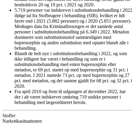
henholdsvis 20 og 19 pct. i 2021 og 2020.
5.719 personer var indskrevet i substitutionsbehandling i 2022
ifølge tal fra Stofbrugere i behandling (SIB), hvilket er lidt
færre end i 2021 (5.882 personer) og i 2020 (5.851 personer).
Medtages data fra Kriminalforsorgen er det samlede antal
personer i substitutionsbehandling på 6.349 i 2022. Metadon
dominerer som substitutionsstof sammenlignet med
buprenorphin og anden substitution med opiater blandt alle i
behandling.
Blandt de helt nye i substitutionsbehandling i 2022, og som
ikke tidligere har været i behandling og som er i
substitutionsbehandling med enten buprenorphin eller
metadon, er 69 pct. startet op med buprenorphin og 31 pct. i
metadon. I 2021 startede 73 pct. op med buprenorphin og 27
pct. med metadon, og det samme gjaldt for 68 pct. og 32 pct. i
2020.
Fra april 2010 og frem til udgangen af december 2022, har
der i alt været indskrevet omkring 719 unikke personer i
behandling med lægeordineret heroin.
Stoffer
Narkotikasituationen