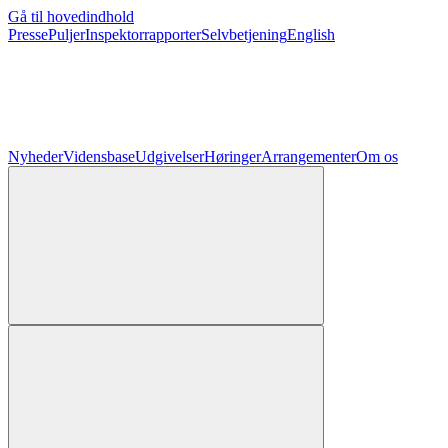
Gå til hovedindhold
Presse
Puljer
Inspektorrapporter
Selvbetjening
English
Nyheder
Vidensbase
Udgivelser
Høringer
Arrangementer
Om os