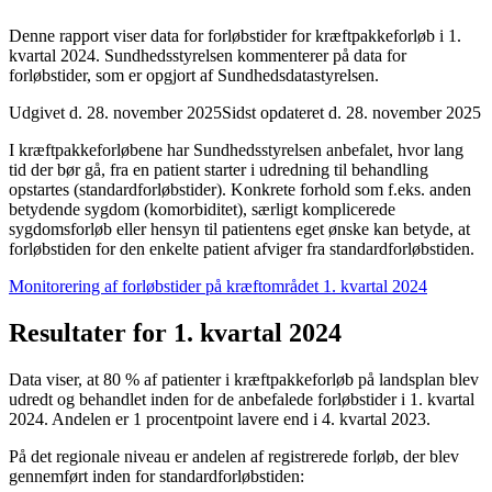
Denne rapport viser data for forløbstider for kræftpakkeforløb i 1.
kvartal 2024. Sundhedsstyrelsen kommenterer på data for
forløbstider, som er opgjort af Sundhedsdatastyrelsen.
Udgivet d. 28. november 2025
Sidst opdateret d. 28. november 2025
I kræftpakkeforløbene har Sundhedsstyrelsen anbefalet, hvor lang
tid der bør gå, fra en patient starter i udredning til behandling
opstartes (standardforløbstider). Konkrete forhold som f.eks. anden
betydende sygdom (komorbiditet), særligt komplicerede
sygdomsforløb eller hensyn til patientens eget ønske kan betyde, at
forløbstiden for den enkelte patient afviger fra standardforløbstiden.
Monitorering af forløbstider på kræftområdet 1. kvartal 2024
Resultater for 1. kvartal 2024
Data viser, at 80 % af patienter i kræftpakkeforløb på landsplan blev
udredt og behandlet inden for de anbefalede forløbstider i 1. kvartal
2024. Andelen er 1 procentpoint lavere end i 4. kvartal 2023.
På det regionale niveau er andelen af registrerede forløb, der blev
gennemført inden for standardforløbstiden: