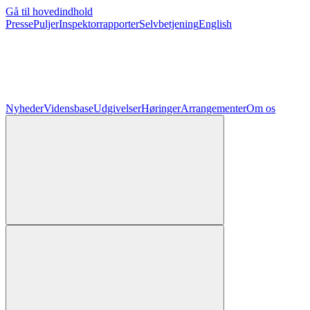
Gå til hovedindhold
Presse
Puljer
Inspektorrapporter
Selvbetjening
English
Nyheder
Vidensbase
Udgivelser
Høringer
Arrangementer
Om os